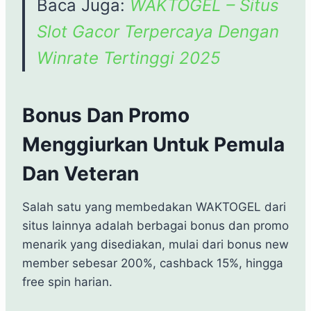
Baca Juga:
WAKTOGEL – Situs
Slot Gacor Terpercaya Dengan
Winrate Tertinggi 2025
Bonus Dan Promo
Menggiurkan Untuk Pemula
Dan Veteran
Salah satu yang membedakan WAKTOGEL dari
situs lainnya adalah berbagai bonus dan promo
menarik yang disediakan, mulai dari bonus new
member sebesar 200%, cashback 15%, hingga
free spin harian.