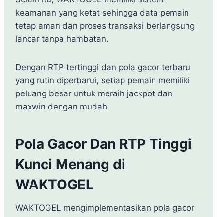
keamanan yang ketat sehingga data pemain
tetap aman dan proses transaksi berlangsung
lancar tanpa hambatan.
Dengan RTP tertinggi dan pola gacor terbaru
yang rutin diperbarui, setiap pemain memiliki
peluang besar untuk meraih jackpot dan
maxwin dengan mudah.
Pola Gacor Dan RTP Tinggi
Kunci Menang di
WAKTOGEL
WAKTOGEL mengimplementasikan pola gacor