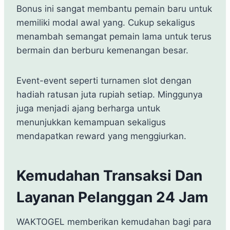
Bonus ini sangat membantu pemain baru untuk
memiliki modal awal yang. Cukup sekaligus
menambah semangat pemain lama untuk terus
bermain dan berburu kemenangan besar.
Event-event seperti turnamen slot dengan
hadiah ratusan juta rupiah setiap. Minggunya
juga menjadi ajang berharga untuk
menunjukkan kemampuan sekaligus
mendapatkan reward yang menggiurkan.
Kemudahan Transaksi Dan
Layanan Pelanggan 24 Jam
WAKTOGEL memberikan kemudahan bagi para