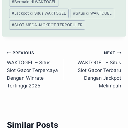
#
Bermain di WAKTOGEL
Tags:
#
Jackpot di Situs WAKTOGEL
#
Situs di WAKTOGEL
#
SLOT MEGA JACKPOT TERPOPULER
Post
PREVIOUS
NEXT
WAKTOGEL – Situs
WAKTOGEL – Situs
navigation
Slot Gacor Terpercaya
Slot Gacor Terbaru
Dengan Winrate
Dengan Jackpot
Tertinggi 2025
Melimpah
Similar Posts