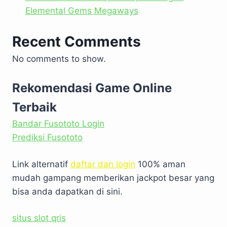
Elemental Gems Megaways
Recent Comments
No comments to show.
Rekomendasi Game Online
Terbaik
Bandar Fusototo Login
Prediksi Fusototo
Link alternatif
daftar dan login
100% aman
mudah gampang memberikan jackpot besar yang
bisa anda dapatkan di sini.
situs slot qris