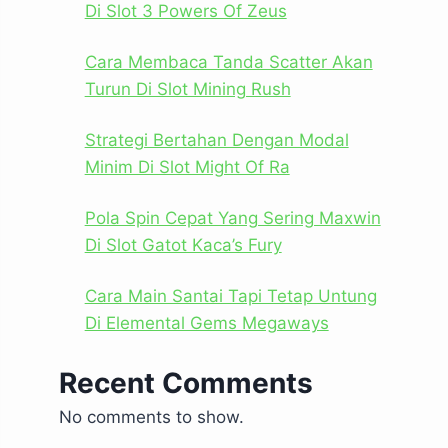
Di Slot 3 Powers Of Zeus
Cara Membaca Tanda Scatter Akan
Turun Di Slot Mining Rush
Strategi Bertahan Dengan Modal
Minim Di Slot Might Of Ra
Pola Spin Cepat Yang Sering Maxwin
Di Slot Gatot Kaca’s Fury
Cara Main Santai Tapi Tetap Untung
Di Elemental Gems Megaways
Recent Comments
No comments to show.