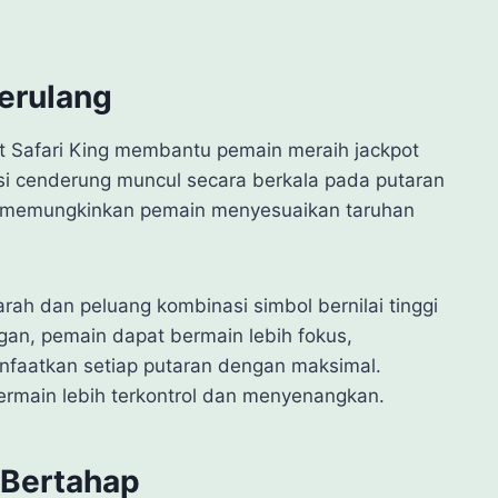
erulang
t Safari King membantu pemain meraih jackpot
si cenderung muncul secara berkala pada putaran
ni memungkinkan pemain menyesuaikan taruhan
arah dan peluang kombinasi simbol bernilai tinggi
an, pemain dapat bermain lebih fokus,
nfaatkan setiap putaran dengan maksimal.
rmain lebih terkontrol dan menyenangkan.
 Bertahap