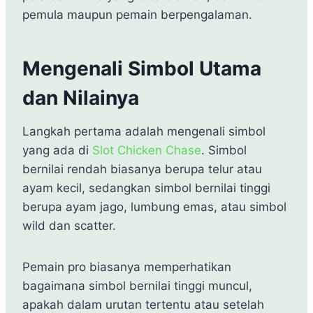
pemula maupun pemain berpengalaman.
Mengenali Simbol Utama
dan Nilainya
Langkah pertama adalah mengenali simbol
yang ada di
Slot Chicken Chase
. Simbol
bernilai rendah biasanya berupa telur atau
ayam kecil, sedangkan simbol bernilai tinggi
berupa ayam jago, lumbung emas, atau simbol
wild dan scatter.
Pemain pro biasanya memperhatikan
bagaimana simbol bernilai tinggi muncul,
apakah dalam urutan tertentu atau setelah