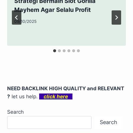
Strategi Bermain Slot Gorilla
Mayhem Agar Selalu Profit
09/10/2025
NEED BACKLINK HIGH QUALITY and RELEVANT
?
let us help.
click here
Search
Search