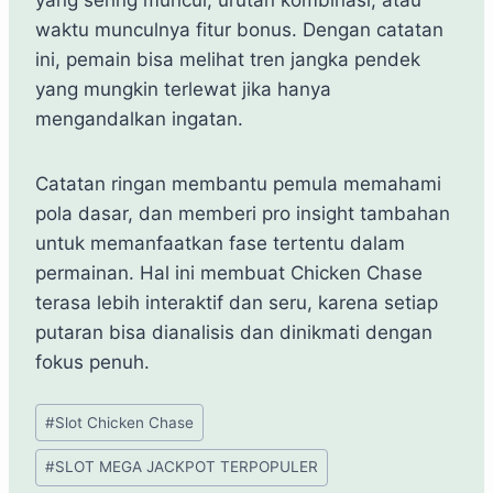
yang sering muncul, urutan kombinasi, atau
waktu munculnya fitur bonus. Dengan catatan
ini, pemain bisa melihat tren jangka pendek
yang mungkin terlewat jika hanya
mengandalkan ingatan.
Catatan ringan membantu pemula memahami
pola dasar, dan memberi pro insight tambahan
untuk memanfaatkan fase tertentu dalam
permainan. Hal ini membuat Chicken Chase
terasa lebih interaktif dan seru, karena setiap
putaran bisa dianalisis dan dinikmati dengan
fokus penuh.
Post
#
Slot Chicken Chase
Tags:
#
SLOT MEGA JACKPOT TERPOPULER