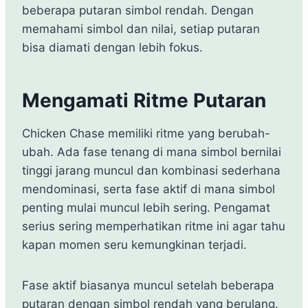
beberapa putaran simbol rendah. Dengan
memahami simbol dan nilai, setiap putaran
bisa diamati dengan lebih fokus.
Mengamati Ritme Putaran
Chicken Chase memiliki ritme yang berubah-
ubah. Ada fase tenang di mana simbol bernilai
tinggi jarang muncul dan kombinasi sederhana
mendominasi, serta fase aktif di mana simbol
penting mulai muncul lebih sering. Pengamat
serius sering memperhatikan ritme ini agar tahu
kapan momen seru kemungkinan terjadi.
Fase aktif biasanya muncul setelah beberapa
putaran dengan simbol rendah yang berulang.