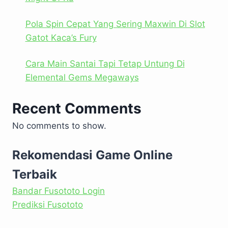
Pola Spin Cepat Yang Sering Maxwin Di Slot
Gatot Kaca’s Fury
Cara Main Santai Tapi Tetap Untung Di
Elemental Gems Megaways
Recent Comments
No comments to show.
Rekomendasi Game Online
Terbaik
Bandar Fusototo Login
Prediksi Fusototo