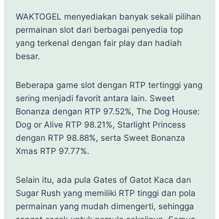
WAKTOGEL menyediakan banyak sekali pilihan
permainan slot dari berbagai penyedia top
yang terkenal dengan fair play dan hadiah
besar.
Beberapa game slot dengan RTP tertinggi yang
sering menjadi favorit antara lain. Sweet
Bonanza dengan RTP 97.52%, The Dog House:
Dog or Alive RTP 98.21%, Starlight Princess
dengan RTP 98.88%, serta Sweet Bonanza
Xmas RTP 97.77%.
Selain itu, ada pula Gates of Gatot Kaca dan
Sugar Rush yang memiliki RTP tinggi dan pola
permainan yang mudah dimengerti, sehingga