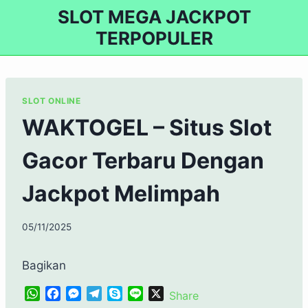
Skip
SLOT MEGA JACKPOT
to
TERPOPULER
content
SLOT ONLINE
WAKTOGEL – Situs Slot
Gacor Terbaru Dengan
Jackpot Melimpah
05/11/2025
Bagikan
W
F
M
T
S
L
X
Share