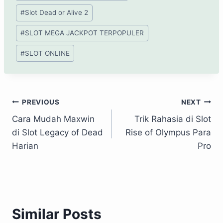
Tags:
#
Slot Dead or Alive 2
#
SLOT MEGA JACKPOT TERPOPULER
#
SLOT ONLINE
Post
PREVIOUS
NEXT
Cara Mudah Maxwin
Trik Rahasia di Slot
navigation
di Slot Legacy of Dead
Rise of Olympus Para
Harian
Pro
Similar Posts