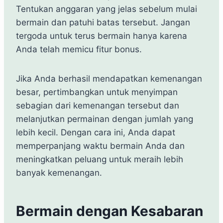
Tentukan anggaran yang jelas sebelum mulai
bermain dan patuhi batas tersebut. Jangan
tergoda untuk terus bermain hanya karena
Anda telah memicu fitur bonus.
Jika Anda berhasil mendapatkan kemenangan
besar, pertimbangkan untuk menyimpan
sebagian dari kemenangan tersebut dan
melanjutkan permainan dengan jumlah yang
lebih kecil. Dengan cara ini, Anda dapat
memperpanjang waktu bermain Anda dan
meningkatkan peluang untuk meraih lebih
banyak kemenangan.
Bermain dengan Kesabaran