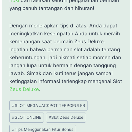
hoki
dan rasakan sendiri pengalaman bermain
yang penuh tantangan dan hiburan!
Dengan menerapkan tips di atas, Anda dapat
meningkatkan kesempatan Anda untuk meraih
kemenangan saat bermain Zeus Deluxe.
Ingatlah bahwa permainan slot adalah tentang
keberuntungan, jadi nikmati setiap momen dan
jangan lupa untuk bermain dengan tanggung
jawab. Simak dan ikuti terus jangan sampai
ketinggalan informasi terlengkap mengenai Slot
Zeus Deluxe
.
Post
#
SLOT MEGA JACKPOT TERPOPULER
Tags:
#
SLOT ONLINE
#
Slot Zeus Deluxe
#
Tips Menggunakan Fitur Bonus