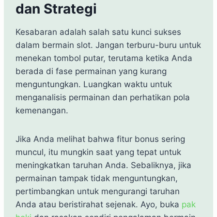
dan Strategi
Kesabaran adalah salah satu kunci sukses
dalam bermain slot. Jangan terburu-buru untuk
menekan tombol putar, terutama ketika Anda
berada di fase permainan yang kurang
menguntungkan. Luangkan waktu untuk
menganalisis permainan dan perhatikan pola
kemenangan.
Jika Anda melihat bahwa fitur bonus sering
muncul, itu mungkin saat yang tepat untuk
meningkatkan taruhan Anda. Sebaliknya, jika
permainan tampak tidak menguntungkan,
pertimbangkan untuk mengurangi taruhan
Anda atau beristirahat sejenak. Ayo, buka
pak