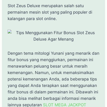
h
a
e
e
k
i
a
c
s
l
y
n
Slot Zeus Deluxe merupakan salah satu
t
e
s
e
p
e
permainan mesin slot yang paling populer di
s
b
e
g
e
kalangan para slot online.
A
o
n
r
p
o
g
a
p
k
e
m
r
Dengan tema mitologi Yunani yang menarik dan
fitur bonus yang menggiurkan, permainan ini
menawarkan peluang besar untuk meraih
kemenangan. Namun, untuk memaksimalkan
potensi kemenangan Anda, ada beberapa tips
yang dapat Anda terapkan saat menggunakan
fitur bonus di dalam permainan ini. Dibawah ini
anda bisa melihat berbagai informasi menarik
lainnya seputaran
SLOT MEGA JACKPOT