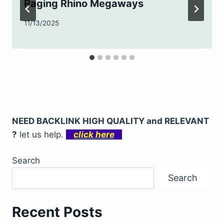
Raging Rhino Megaways
11/13/2025
NEED BACKLINK HIGH QUALITY and RELEVANT
?
let us help.
click here
Search
Search
Recent Posts