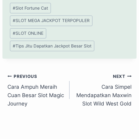
Post
#
Slot Fortune Cat
Tags:
#
SLOT MEGA JACKPOT TERPOPULER
#
SLOT ONLINE
#
Tips Jitu Dapatkan Jackpot Besar Slot
Post
PREVIOUS
NEXT
Cara Ampuh Meraih
Cara Simpel
navigation
Cuan Besar Slot Magic
Mendapatkan Maxwin
Journey
Slot Wild West Gold