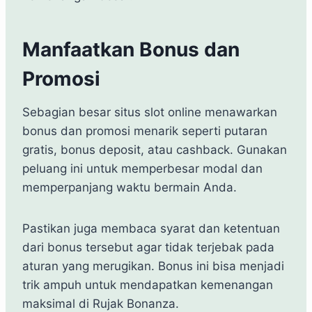
Manfaatkan Bonus dan
Promosi
Sebagian besar situs slot online menawarkan
bonus dan promosi menarik seperti putaran
gratis, bonus deposit, atau cashback. Gunakan
peluang ini untuk memperbesar modal dan
memperpanjang waktu bermain Anda.
Pastikan juga membaca syarat dan ketentuan
dari bonus tersebut agar tidak terjebak pada
aturan yang merugikan. Bonus ini bisa menjadi
trik ampuh untuk mendapatkan kemenangan
maksimal di Rujak Bonanza.