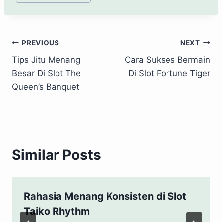
Post
PREVIOUS
NEXT
Tips Jitu Menang
Cara Sukses Bermain
navigation
Besar Di Slot The
Di Slot Fortune Tiger
Queen’s Banquet
Similar Posts
Rahasia Menang Konsisten di Slot
Taiko Rhythm