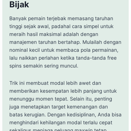
Bijak
Banyak pemain terjebak memasang taruhan
tinggi sejak awal, padahal cara simpel untuk
meraih hasil maksimal adalah dengan
manajemen taruhan bertahap. Mulailah dengan
nominal kecil untuk membaca pola permainan,
lalu naikkan perlahan ketika tanda-tanda free
spins semakin sering muncul.
Trik ini membuat modal lebih awet dan
memberikan kesempatan lebih panjang untuk
menunggu momen tepat. Selain itu, penting
juga menetapkan target kemenangan dan
batas kerugian. Dengan kedisiplinan, Anda bisa
menghindari kehilangan modal terlalu cepat
sekaligus menjaga peluang maxwin tetap