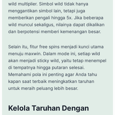
wild multiplier. Simbol wild tidak hanya
menggantikan simbol lain, tetapi juga
memberikan pengali hingga 5x. Jika beberapa
wild muncul sekaligus, nilainya dapat dikalikan
dan berpotensi memberi kemenangan besar.
Selain itu, fitur free spins menjadi kunci utama
menuju maxwin. Dalam mode ini, setiap wild
akan menjadi sticky wild, yaitu tetap menempel
di tempatnya hingga putaran selesai.
Memahami pola ini penting agar Anda tahu
kapan saat terbaik meningkatkan taruhan
untuk meraih peluang lebih besar.
Kelola Taruhan Dengan