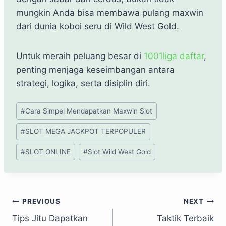
mungkin Anda bisa membawa pulang maxwin
dari dunia koboi seru di Wild West Gold.
Untuk meraih peluang besar di
1001liga daftar
,
penting menjaga keseimbangan antara
strategi, logika, serta disiplin diri.
Post
#
Cara Simpel Mendapatkan Maxwin Slot
Tags:
#
SLOT MEGA JACKPOT TERPOPULER
#
SLOT ONLINE
#
Slot Wild West Gold
Post
PREVIOUS
NEXT
Tips Jitu Dapatkan
Taktik Terbaik
navigation