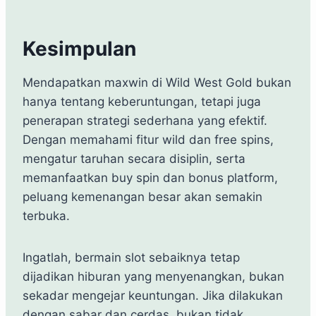
Kesimpulan
Mendapatkan maxwin di Wild West Gold bukan
hanya tentang keberuntungan, tetapi juga
penerapan strategi sederhana yang efektif.
Dengan memahami fitur wild dan free spins,
mengatur taruhan secara disiplin, serta
memanfaatkan buy spin dan bonus platform,
peluang kemenangan besar akan semakin
terbuka.
Ingatlah, bermain slot sebaiknya tetap
dijadikan hiburan yang menyenangkan, bukan
sekadar mengejar keuntungan. Jika dilakukan
dengan sabar dan cerdas, bukan tidak