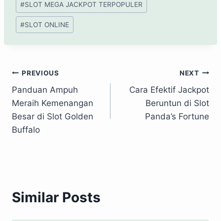
#
SLOT MEGA JACKPOT TERPOPULER
#
SLOT ONLINE
Post
PREVIOUS
NEXT
Panduan Ampuh
Cara Efektif Jackpot
navigation
Meraih Kemenangan
Beruntun di Slot
Besar di Slot Golden
Panda’s Fortune
Buffalo
Similar Posts