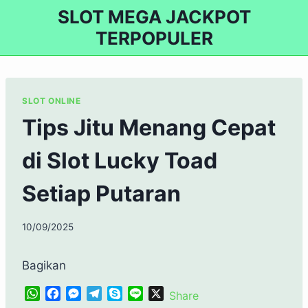
Skip
SLOT MEGA JACKPOT
to
TERPOPULER
content
SLOT ONLINE
Tips Jitu Menang Cepat
di Slot Lucky Toad
Setiap Putaran
10/09/2025
Bagikan
W
F
M
T
S
L
X
Share