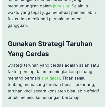
menguntungkan dalam
jamuslot
. Selain itu,
waktu yang tepat juga membuat pemain lebih
fokus dan menikmati permainan tanpa
gangguan.
Gunakan Strategi Taruhan
Yang Cerdas
Strategi taruhan yang cerdas adalah salah satu
faktor penting dalam meningkatkan peluang
menang bermain
slot gacor
. Tidak selalu
tentang memasang taruhan besar terkadang,
taruhan kecil secara konsisten bisa lebih efektif
untuk memicu kemenangan bertahap.