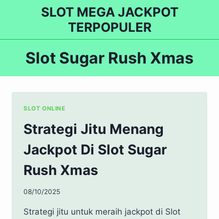
Skip
SLOT MEGA JACKPOT
to
TERPOPULER
content
Slot Sugar Rush Xmas
SLOT ONLINE
Strategi Jitu Menang
Jackpot Di Slot Sugar
Rush Xmas
08/10/2025
Strategi jitu untuk meraih jackpot di Slot