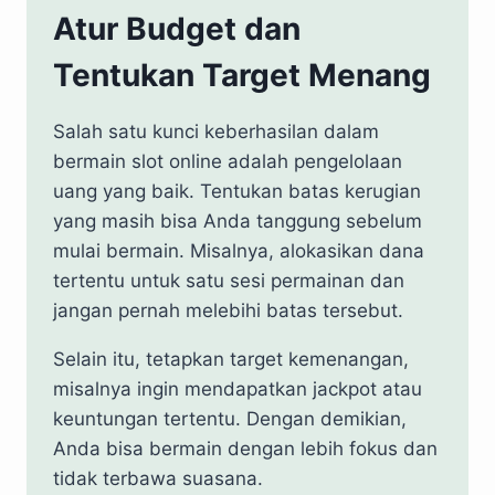
Atur Budget dan
Tentukan Target Menang
Salah satu kunci keberhasilan dalam
bermain slot online adalah pengelolaan
uang yang baik. Tentukan batas kerugian
yang masih bisa Anda tanggung sebelum
mulai bermain. Misalnya, alokasikan dana
tertentu untuk satu sesi permainan dan
jangan pernah melebihi batas tersebut.
Selain itu, tetapkan target kemenangan,
misalnya ingin mendapatkan jackpot atau
keuntungan tertentu. Dengan demikian,
Anda bisa bermain dengan lebih fokus dan
tidak terbawa suasana.