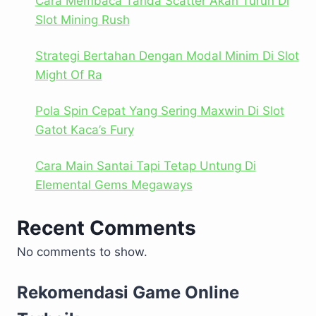
Cara Membaca Tanda Scatter Akan Turun Di
Slot Mining Rush
Strategi Bertahan Dengan Modal Minim Di Slot
Might Of Ra
Pola Spin Cepat Yang Sering Maxwin Di Slot
Gatot Kaca’s Fury
Cara Main Santai Tapi Tetap Untung Di
Elemental Gems Megaways
Recent Comments
No comments to show.
Rekomendasi Game Online