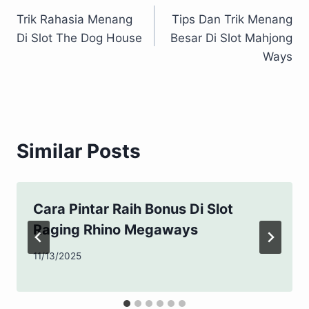
Trik Rahasia Menang
Tips Dan Trik Menang
navigation
Di Slot The Dog House
Besar Di Slot Mahjong
Ways
Similar Posts
Cara Pintar Raih Bonus Di Slot
Raging Rhino Megaways
11/13/2025