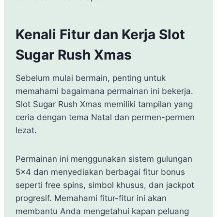
Kenali Fitur dan Kerja Slot
Sugar Rush Xmas
Sebelum mulai bermain, penting untuk
memahami bagaimana permainan ini bekerja.
Slot Sugar Rush Xmas memiliki tampilan yang
ceria dengan tema Natal dan permen-permen
lezat.
Permainan ini menggunakan sistem gulungan
5×4 dan menyediakan berbagai fitur bonus
seperti free spins, simbol khusus, dan jackpot
progresif. Memahami fitur-fitur ini akan
membantu Anda mengetahui kapan peluang