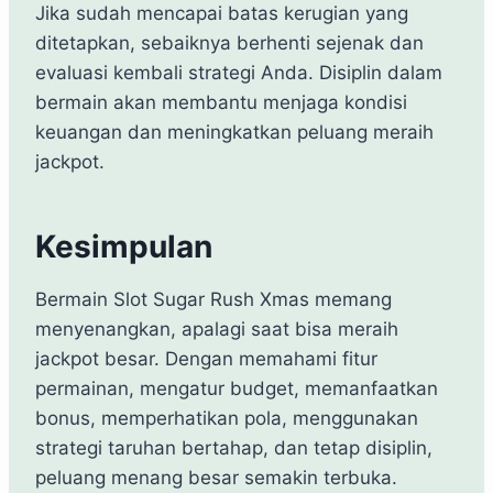
Jika sudah mencapai batas kerugian yang
ditetapkan, sebaiknya berhenti sejenak dan
evaluasi kembali strategi Anda. Disiplin dalam
bermain akan membantu menjaga kondisi
keuangan dan meningkatkan peluang meraih
jackpot.
Kesimpulan
Bermain Slot Sugar Rush Xmas memang
menyenangkan, apalagi saat bisa meraih
jackpot besar. Dengan memahami fitur
permainan, mengatur budget, memanfaatkan
bonus, memperhatikan pola, menggunakan
strategi taruhan bertahap, dan tetap disiplin,
peluang menang besar semakin terbuka.