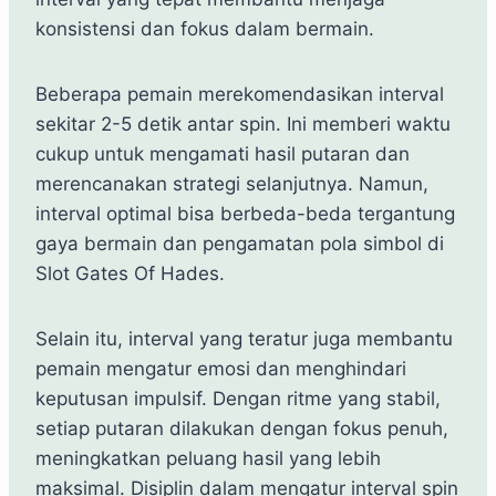
konsistensi dan fokus dalam bermain.
Beberapa pemain merekomendasikan interval
sekitar 2-5 detik antar spin. Ini memberi waktu
cukup untuk mengamati hasil putaran dan
merencanakan strategi selanjutnya. Namun,
interval optimal bisa berbeda-beda tergantung
gaya bermain dan pengamatan pola simbol di
Slot Gates Of Hades.
Selain itu, interval yang teratur juga membantu
pemain mengatur emosi dan menghindari
keputusan impulsif. Dengan ritme yang stabil,
setiap putaran dilakukan dengan fokus penuh,
meningkatkan peluang hasil yang lebih
maksimal. Disiplin dalam mengatur interval spin