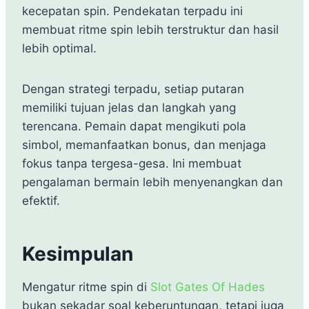
kecepatan spin. Pendekatan terpadu ini
membuat ritme spin lebih terstruktur dan hasil
lebih optimal.
Dengan strategi terpadu, setiap putaran
memiliki tujuan jelas dan langkah yang
terencana. Pemain dapat mengikuti pola
simbol, memanfaatkan bonus, dan menjaga
fokus tanpa tergesa-gesa. Ini membuat
pengalaman bermain lebih menyenangkan dan
efektif.
Kesimpulan
Mengatur ritme spin di
Slot Gates Of Hades
bukan sekadar soal keberuntungan, tetapi juga