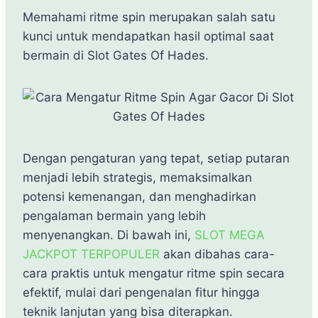
h
a
e
e
k
i
a
c
s
l
y
n
Memahami ritme spin merupakan salah satu
t
e
s
e
p
e
kunci untuk mendapatkan hasil optimal saat
s
b
e
g
e
bermain di Slot Gates Of Hades.
A
o
n
r
p
o
g
a
p
k
e
m
r
Dengan pengaturan yang tepat, setiap putaran
menjadi lebih strategis, memaksimalkan
potensi kemenangan, dan menghadirkan
pengalaman bermain yang lebih
menyenangkan. Di bawah ini,
SLOT MEGA
JACKPOT TERPOPULER
akan dibahas cara-
cara praktis untuk mengatur ritme spin secara
efektif, mulai dari pengenalan fitur hingga
teknik lanjutan yang bisa diterapkan.