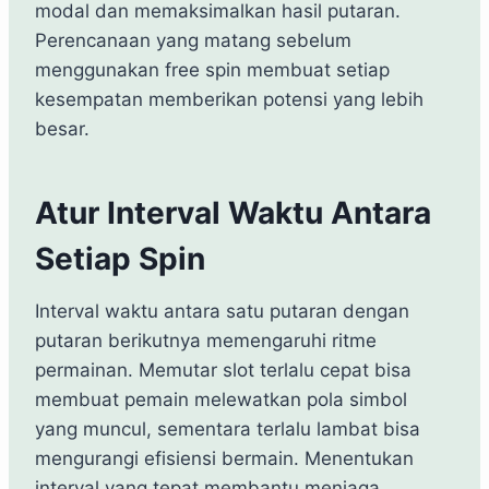
modal dan memaksimalkan hasil putaran.
Perencanaan yang matang sebelum
menggunakan free spin membuat setiap
kesempatan memberikan potensi yang lebih
besar.
Atur Interval Waktu Antara
Setiap Spin
Interval waktu antara satu putaran dengan
putaran berikutnya memengaruhi ritme
permainan. Memutar slot terlalu cepat bisa
membuat pemain melewatkan pola simbol
yang muncul, sementara terlalu lambat bisa
mengurangi efisiensi bermain. Menentukan
interval yang tepat membantu menjaga