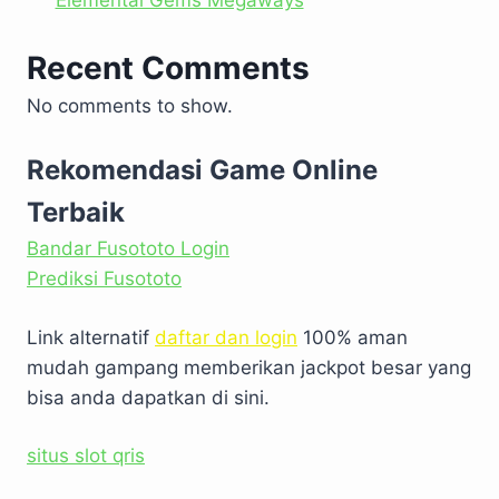
Elemental Gems Megaways
Recent Comments
No comments to show.
Rekomendasi Game Online
Terbaik
Bandar Fusototo Login
Prediksi Fusototo
Link alternatif
daftar dan login
100% aman
mudah gampang memberikan jackpot besar yang
bisa anda dapatkan di sini.
situs slot qris