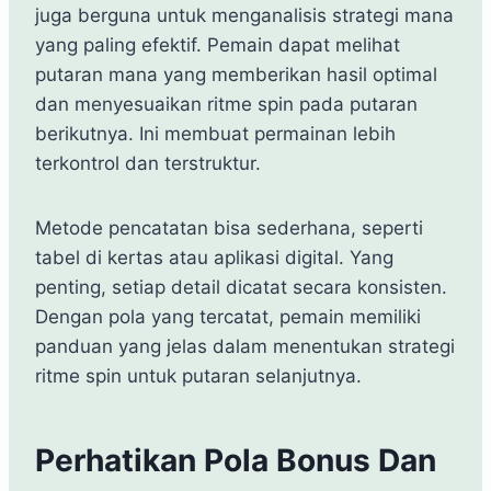
juga berguna untuk menganalisis strategi mana
yang paling efektif. Pemain dapat melihat
putaran mana yang memberikan hasil optimal
dan menyesuaikan ritme spin pada putaran
berikutnya. Ini membuat permainan lebih
terkontrol dan terstruktur.
Metode pencatatan bisa sederhana, seperti
tabel di kertas atau aplikasi digital. Yang
penting, setiap detail dicatat secara konsisten.
Dengan pola yang tercatat, pemain memiliki
panduan yang jelas dalam menentukan strategi
ritme spin untuk putaran selanjutnya.
Perhatikan Pola Bonus Dan