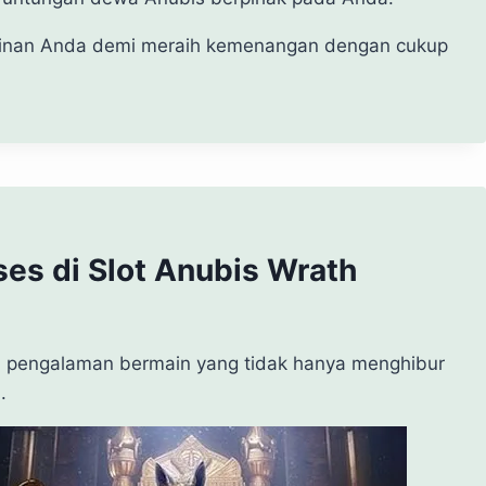
ainan Anda demi meraih kemenangan dengan cukup
es di Slot Anubis Wrath
n pengalaman bermain yang tidak hanya menghibur
.