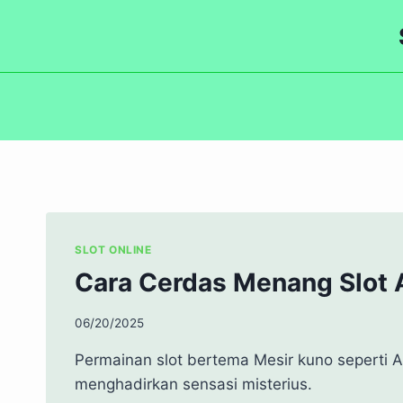
Skip
to
content
SLOT ONLINE
Cara Cerdas Menang Slot 
06/20/2025
Permainan slot bertema Mesir kuno seperti 
menghadirkan sensasi misterius.