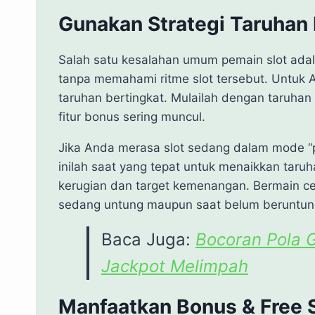
Gunakan Strategi Taruhan 
Salah satu kesalahan umum pemain slot ada
tanpa memahami ritme slot tersebut. Untuk 
taruhan bertingkat. Mulailah dengan taruha
fitur bonus sering muncul.
Jika Anda merasa slot sedang dalam mode “
inilah saat yang tepat untuk menaikkan taru
kerugian dan target kemenangan. Bermain cer
sedang untung maupun saat belum beruntun
Baca Juga:
Bocoran Pola G
Jackpot Melimpah
Manfaatkan Bonus & Free S