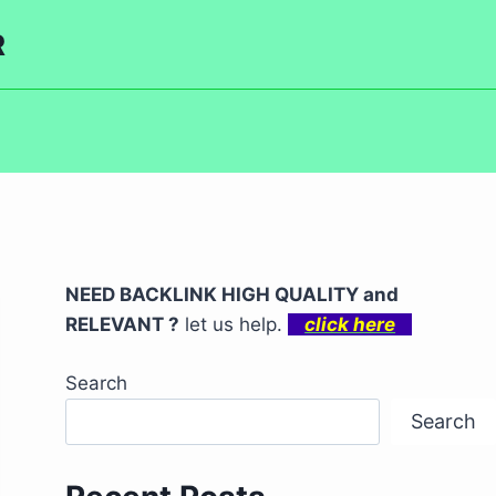
R
NEED BACKLINK HIGH QUALITY and
RELEVANT ?
let us help.
click here
Search
Search