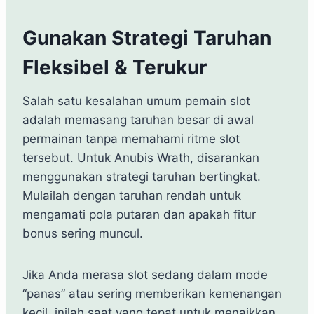
Gunakan Strategi Taruhan
Fleksibel & Terukur
Salah satu kesalahan umum pemain slot
adalah memasang taruhan besar di awal
permainan tanpa memahami ritme slot
tersebut. Untuk Anubis Wrath, disarankan
menggunakan strategi taruhan bertingkat.
Mulailah dengan taruhan rendah untuk
mengamati pola putaran dan apakah fitur
bonus sering muncul.
Jika Anda merasa slot sedang dalam mode
“panas” atau sering memberikan kemenangan
kecil, inilah saat yang tepat untuk menaikkan