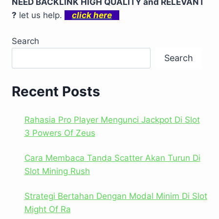
NEED BACKLINK HIGH QUALITY and RELEVANT
?
let us help.
click here
Search
Search
Recent Posts
Rahasia Pro Player Mengunci Jackpot Di Slot
3 Powers Of Zeus
Cara Membaca Tanda Scatter Akan Turun Di
Slot Mining Rush
Strategi Bertahan Dengan Modal Minim Di Slot
Might Of Ra