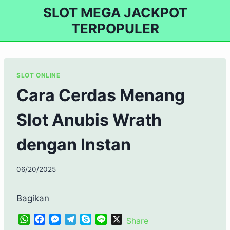
Skip
SLOT MEGA JACKPOT
to
TERPOPULER
content
SLOT ONLINE
Cara Cerdas Menang
Slot Anubis Wrath
dengan Instan
06/20/2025
Bagikan
W
F
M
T
S
L
X
Share