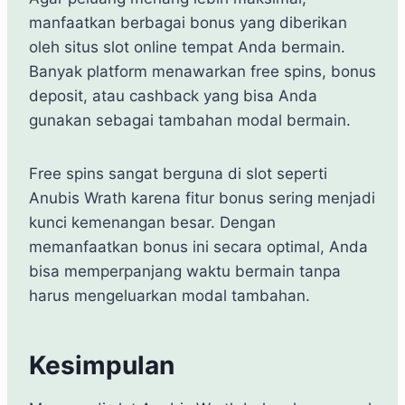
manfaatkan berbagai bonus yang diberikan
oleh situs slot online tempat Anda bermain.
Banyak platform menawarkan free spins, bonus
deposit, atau cashback yang bisa Anda
gunakan sebagai tambahan modal bermain.
Free spins sangat berguna di slot seperti
Anubis Wrath karena fitur bonus sering menjadi
kunci kemenangan besar. Dengan
memanfaatkan bonus ini secara optimal, Anda
bisa memperpanjang waktu bermain tanpa
harus mengeluarkan modal tambahan.
Kesimpulan