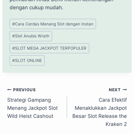
dengan cukup mudah.
Post
#
Cara Cerdas Menang Slot dengan Instan
Tags:
#
Slot Anubis Wrath
#
SLOT MEGA JACKPOT TERPOPULER
#
SLOT ONLINE
Post
PREVIOUS
NEXT
Strategi Gampang
Cara Efektif
navigation
Menang Jackpot Slot
Menaklukkan Jackpot
Wild Heist Cashout
Besar Slot Release the
Kraken 2