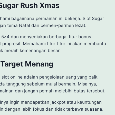
t Sugar Rush Xmas
ami bagaimana permainan ini bekerja. Slot Sugar
gan tema Natal dan permen-permen lezat.
 5×4 dan menyediakan berbagai fitur bonus
t progresif. Memahami fitur-fitur ini akan membantu
uk meraih kemenangan besar.
 Target Menang
 slot online adalah pengelolaan uang yang baik.
da tanggung sebelum mulai bermain. Misalnya,
rmainan dan jangan pernah melebihi batas tersebut.
alnya ingin mendapatkan jackpot atau keuntungan
in dengan lebih fokus dan tidak terbawa suasana.