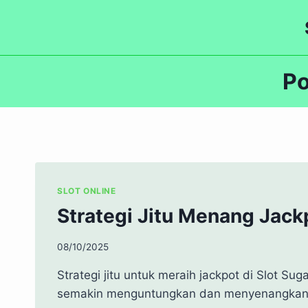
Skip
to
content
Po
SLOT ONLINE
Strategi Jitu Menang Jack
08/10/2025
Strategi jitu untuk meraih jackpot di Slot 
semakin menguntungkan dan menyenangkan