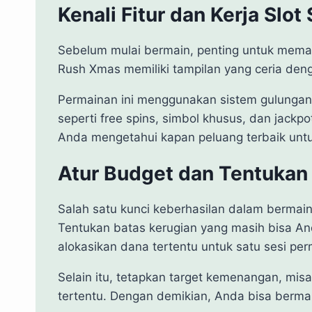
Kenali Fitur dan Kerja Slo
Sebelum mulai bermain, penting untuk memah
Rush Xmas memiliki tampilan yang ceria den
Permainan ini menggunakan sistem gulungan
seperti free spins, simbol khusus, dan jackpo
Anda mengetahui kapan peluang terbaik unt
Atur Budget dan Tentukan
Salah satu kunci keberhasilan dalam bermain
Tentukan batas kerugian yang masih bisa An
alokasikan dana tertentu untuk satu sesi pe
Selain itu, tetapkan target kemenangan, mis
tertentu. Dengan demikian, Anda bisa berma