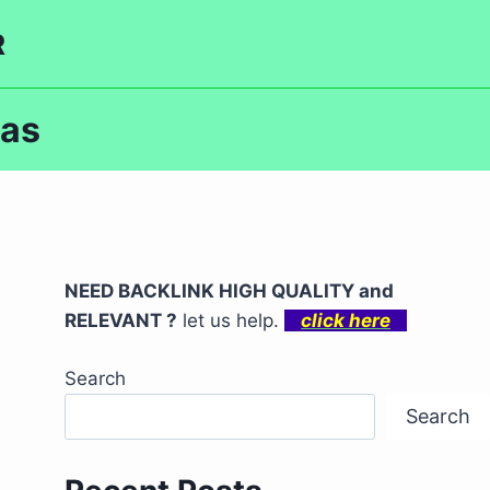
R
mas
NEED BACKLINK HIGH QUALITY and
RELEVANT ?
let us help.
click here
Search
Search