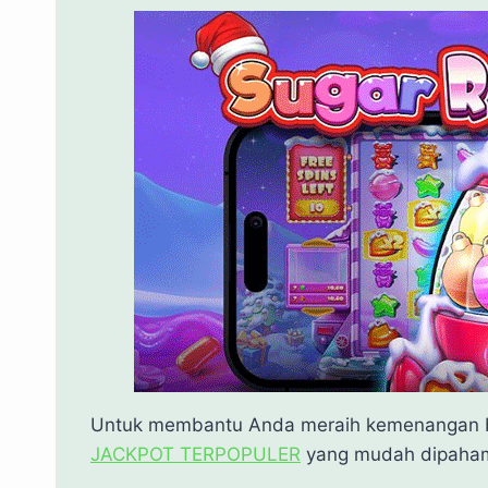
Untuk membantu Anda meraih kemenangan besa
JACKPOT TERPOPULER
yang mudah dipahami