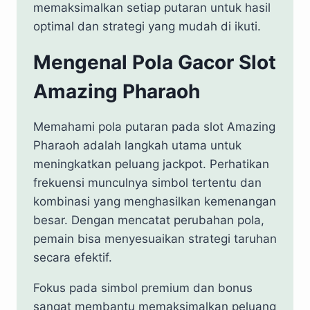
memaksimalkan setiap putaran untuk hasil
optimal dan strategi yang mudah di ikuti.
Mengenal Pola Gacor Slot
Amazing Pharaoh
Memahami pola putaran pada slot Amazing
Pharaoh adalah langkah utama untuk
meningkatkan peluang jackpot. Perhatikan
frekuensi munculnya simbol tertentu dan
kombinasi yang menghasilkan kemenangan
besar. Dengan mencatat perubahan pola,
pemain bisa menyesuaikan strategi taruhan
secara efektif.
Fokus pada simbol premium dan bonus
sangat membantu memaksimalkan peluang