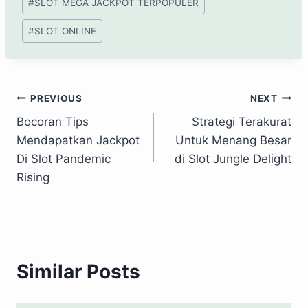
#
SLOT MEGA JACKPOT TERPOPULER
#
SLOT ONLINE
Post
PREVIOUS
NEXT
Bocoran Tips
Strategi Terakurat
navigation
Mendapatkan Jackpot
Untuk Menang Besar
Di Slot Pandemic
di Slot Jungle Delight
Rising
Similar Posts