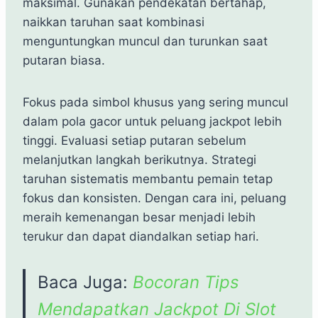
maksimal. Gunakan pendekatan bertahap,
naikkan taruhan saat kombinasi
menguntungkan muncul dan turunkan saat
putaran biasa.
Fokus pada simbol khusus yang sering muncul
dalam pola gacor untuk peluang jackpot lebih
tinggi. Evaluasi setiap putaran sebelum
melanjutkan langkah berikutnya. Strategi
taruhan sistematis membantu pemain tetap
fokus dan konsisten. Dengan cara ini, peluang
meraih kemenangan besar menjadi lebih
terukur dan dapat diandalkan setiap hari.
Baca Juga:
Bocoran Tips
Mendapatkan Jackpot Di Slot