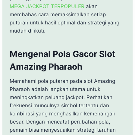
MEGA JACKPOT TERPOPULER
akan
membahas cara memaksimalkan setiap
putaran untuk hasil optimal dan strategi yang
mudah di ikuti.
Mengenal Pola Gacor Slot
Amazing Pharaoh
Memahami pola putaran pada slot Amazing
Pharaoh adalah langkah utama untuk
meningkatkan peluang jackpot. Perhatikan
frekuensi munculnya simbol tertentu dan
kombinasi yang menghasilkan kemenangan
besar. Dengan mencatat perubahan pola,
pemain bisa menyesuaikan strategi taruhan