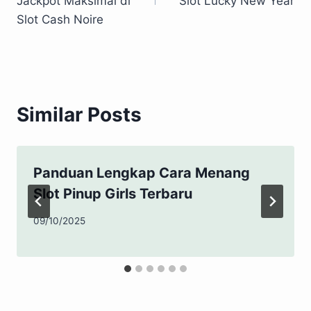
Jackpot Maksimal di
Slot Lucky New Year
Slot Cash Noire
Similar Posts
Panduan Lengkap Cara Menang
Slot Pinup Girls Terbaru
09/10/2025