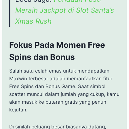
Meraih Jackpot di Slot Santa’s
Xmas Rush
Fokus Pada Momen Free
Spins dan Bonus
Salah satu celah emas untuk mendapatkan
Maxwin terbesar adalah memanfaatkan fitur
Free Spins dan Bonus Game. Saat simbol
scatter muncul dalam jumlah yang cukup, kamu
akan masuk ke putaran gratis yang penuh
kejutan.
Di sinilah peluang besar biasanya datang,