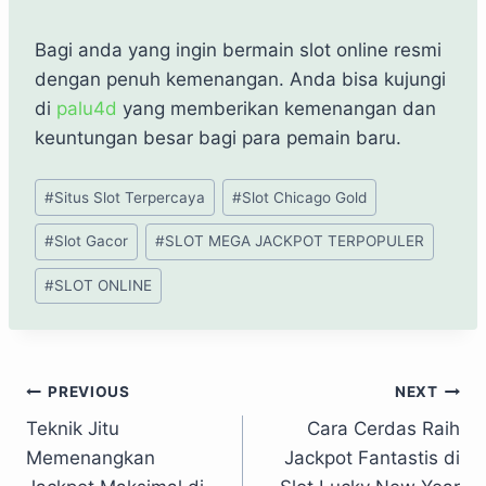
Bagi anda yang ingin bermain slot online resmi
dengan penuh kemenangan. Anda bisa kujungi
di
palu4d
yang memberikan kemenangan dan
keuntungan besar bagi para pemain baru.
Post
#
Situs Slot Terpercaya
#
Slot Chicago Gold
Tags:
#
Slot Gacor
#
SLOT MEGA JACKPOT TERPOPULER
#
SLOT ONLINE
Post
PREVIOUS
NEXT
Teknik Jitu
Cara Cerdas Raih
navigation
Memenangkan
Jackpot Fantastis di