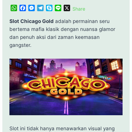
W
F
M
T
S
L
X
Share
h
a
e
e
k
i
a
c
s
l
y
n
Slot Chicago Gold
adalah permainan seru
t
e
s
e
p
e
bertema mafia klasik dengan nuansa glamor
s
b
e
g
e
dan penuh aksi dari zaman keemasan
A
o
n
r
gangster.
p
o
g
a
p
k
e
m
r
Slot ini tidak hanya menawarkan visual yang