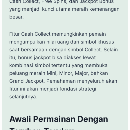
Cash Collect, Free Spins, dan Jackpot Bonus
yang menjadi kunci utama meraih kemenangan
besar.
Fitur Cash Collect memungkinkan pemain
mengumpulkan nilai uang dari simbol khusus
saat bersamaan dengan simbol Collect. Selain
itu, bonus jackpot bisa diakses lewat
kombinasi simbol tertentu yang membuka
peluang meraih Mini, Minor, Major, bahkan
Grand Jackpot. Pemahaman menyeluruh akan
fitur ini akan menjadi fondasi strategi
selanjutnya.
Awali Permainan Dengan