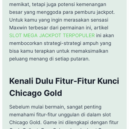
memikat, tetapi juga potensi kemenangan
besar yang menggoda para pemburu jackpot.
Untuk kamu yang ingin merasakan sensasi
Maxwin terbesar dari permainan ini, artikel
SLOT MEGA JACKPOT TERPOPULER
ini akan
membocorkan strategi-strategi ampuh yang
bisa kamu terapkan untuk memaksimalkan
peluang menang di setiap putaran.
Kenali Dulu Fitur-Fitur Kunci
Chicago Gold
Sebelum mulai bermain, sangat penting
memahami fitur-fitur unggulan di dalam slot
Chicago Gold. Game ini dilengkapi dengan fitur