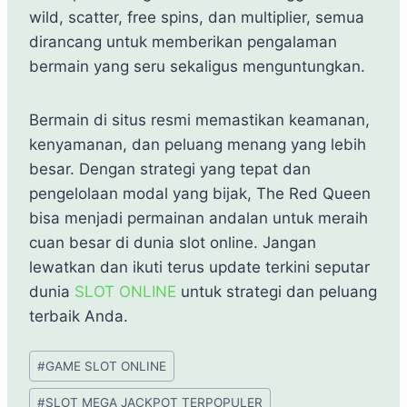
wild, scatter, free spins, dan multiplier, semua
dirancang untuk memberikan pengalaman
bermain yang seru sekaligus menguntungkan.
Bermain di situs resmi memastikan keamanan,
kenyamanan, dan peluang menang yang lebih
besar. Dengan strategi yang tepat dan
pengelolaan modal yang bijak, The Red Queen
bisa menjadi permainan andalan untuk meraih
cuan besar di dunia slot online. Jangan
lewatkan dan ikuti terus update terkini seputar
dunia
SLOT ONLINE
untuk strategi dan peluang
terbaik Anda.
Post
#
GAME SLOT ONLINE
Tags:
#
SLOT MEGA JACKPOT TERPOPULER