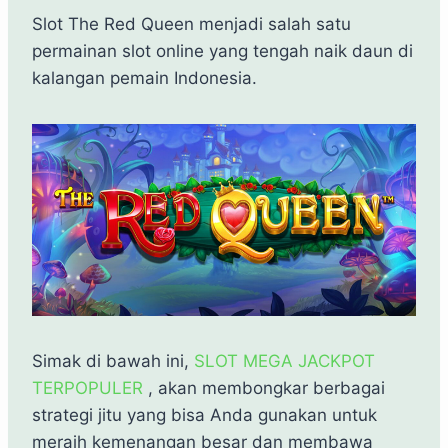
h
a
e
e
k
i
a
c
s
l
y
n
Slot The Red Queen menjadi salah satu
t
e
s
e
p
e
permainan slot online yang tengah naik daun di
s
b
e
g
e
kalangan pemain Indonesia.
A
o
n
r
p
o
g
a
p
k
e
m
r
Simak di bawah ini,
SLOT MEGA JACKPOT
TERPOPULER
, akan membongkar berbagai
strategi jitu yang bisa Anda gunakan untuk
meraih kemenangan besar dan membawa