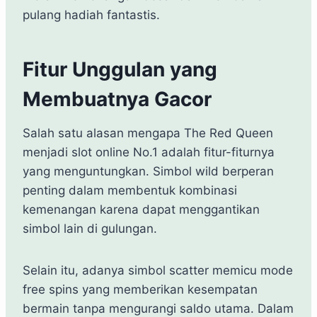
pulang hadiah fantastis.
Fitur Unggulan yang
Membuatnya Gacor
Salah satu alasan mengapa The Red Queen
menjadi slot online No.1 adalah fitur-fiturnya
yang menguntungkan. Simbol wild berperan
penting dalam membentuk kombinasi
kemenangan karena dapat menggantikan
simbol lain di gulungan.
Selain itu, adanya simbol scatter memicu mode
free spins yang memberikan kesempatan
bermain tanpa mengurangi saldo utama. Dalam