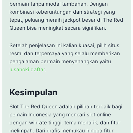
bermain tanpa modal tambahan. Dengan
kombinasi keberuntungan dan strategi yang
tepat, peluang meraih jackpot besar di The Red
Queen bisa meningkat secara signifikan.
Setelah penjelasan ini kalian kuasai, pilih situs
resmi dan terpercaya yang selalu memberikan
pengalaman bermain menyenangkan yaitu
lusahoki daftar
.
Kesimpulan
Slot The Red Queen adalah pilihan terbaik bagi
pemain Indonesia yang mencari slot online
dengan winrate tinggi, tema menarik, dan fitur
melimpah. Dari grafis memukau hingga fitur