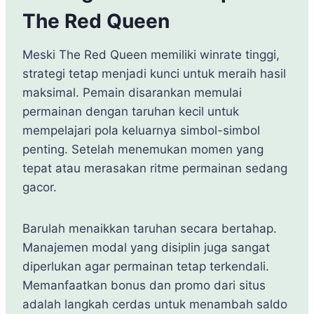
The Red Queen
Meski The Red Queen memiliki winrate tinggi,
strategi tetap menjadi kunci untuk meraih hasil
maksimal. Pemain disarankan memulai
permainan dengan taruhan kecil untuk
mempelajari pola keluarnya simbol-simbol
penting. Setelah menemukan momen yang
tepat atau merasakan ritme permainan sedang
gacor.
Barulah menaikkan taruhan secara bertahap.
Manajemen modal yang disiplin juga sangat
diperlukan agar permainan tetap terkendali.
Memanfaatkan bonus dan promo dari situs
adalah langkah cerdas untuk menambah saldo