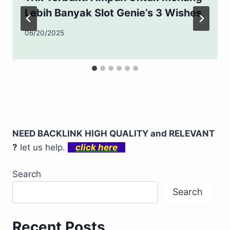
Lebih Banyak Slot Genie’s 3 Wishes
06/20/2025
NEED BACKLINK HIGH QUALITY and RELEVANT
?
let us help.
click here
Search
Search
Recent Posts