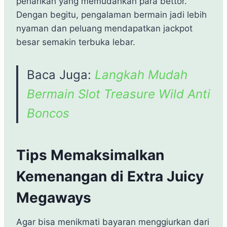
penarikan yang memudahkan para bettor.
Dengan begitu, pengalaman bermain jadi lebih
nyaman dan peluang mendapatkan jackpot
besar semakin terbuka lebar.
Baca Juga:
Langkah Mudah
Bermain Slot Treasure Wild Anti
Boncos
Tips Memaksimalkan
Kemenangan di Extra Juicy
Megaways
Agar bisa menikmati bayaran menggiurkan dari