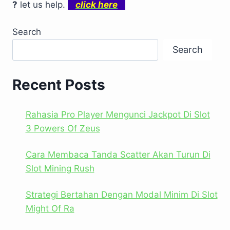
?
let us help.
click here
Search
Search
Recent Posts
Rahasia Pro Player Mengunci Jackpot Di Slot
3 Powers Of Zeus
Cara Membaca Tanda Scatter Akan Turun Di
Slot Mining Rush
Strategi Bertahan Dengan Modal Minim Di Slot
Might Of Ra