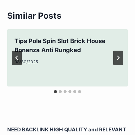
Similar Posts
Tips Pola Spin Slot Brick House
Bonanza Anti Rungkad
08/30/2025
NEED BACKLINK HIGH QUALITY and RELEVANT