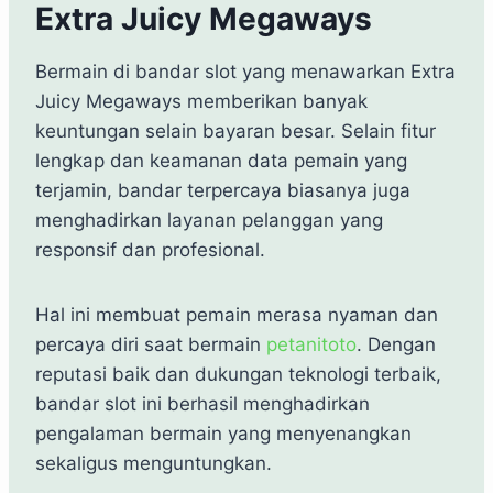
Extra Juicy Megaways
Bermain di bandar slot yang menawarkan Extra
Juicy Megaways memberikan banyak
keuntungan selain bayaran besar. Selain fitur
lengkap dan keamanan data pemain yang
terjamin, bandar terpercaya biasanya juga
menghadirkan layanan pelanggan yang
responsif dan profesional.
Hal ini membuat pemain merasa nyaman dan
percaya diri saat bermain
petanitoto
. Dengan
reputasi baik dan dukungan teknologi terbaik,
bandar slot ini berhasil menghadirkan
pengalaman bermain yang menyenangkan
sekaligus menguntungkan.