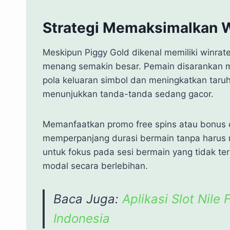
Strategi Memaksimalkan W
Meskipun Piggy Gold dikenal memiliki winrate 
menang semakin besar. Pemain disarankan m
pola keluaran simbol dan meningkatkan taru
menunjukkan tanda-tanda sedang gacor.
Memanfaatkan promo free spins atau bonus d
memperpanjang durasi bermain tanpa harus m
untuk fokus pada sesi bermain yang tidak ter
modal secara berlebihan.
Baca Juga:
Aplikasi Slot Nile
Indonesia