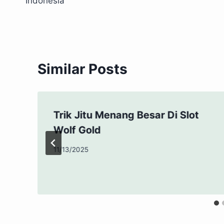
Indonesia
Similar Posts
Trik Jitu Menang Besar Di Slot
Wolf Gold
11/13/2025