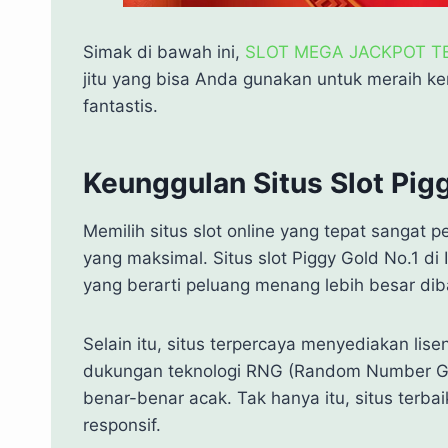
Simak di bawah ini,
SLOT MEGA JACKPOT T
jitu yang bisa Anda gunakan untuk meraih
fantastis.
Keunggulan Situs Slot Pigg
Memilih situs slot online yang tepat sanga
yang maksimal. Situs slot Piggy Gold No.1 d
yang berarti peluang menang lebih besar dib
Selain itu, situs terpercaya menyediakan lis
dukungan teknologi RNG (Random Number Gen
benar-benar acak. Tak hanya itu, situs terb
responsif.