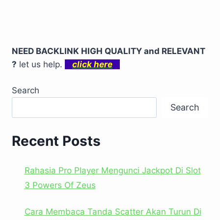
NEED BACKLINK HIGH QUALITY and RELEVANT
?
let us help.
click here
Search
Search
Recent Posts
Rahasia Pro Player Mengunci Jackpot Di Slot
3 Powers Of Zeus
Cara Membaca Tanda Scatter Akan Turun Di