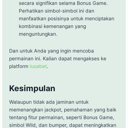
secara signifikan selama Bonus Game.
Perhatikan simbol-simbol ini dan
manfaatkan posisinya untuk menciptakan
kombinasi kemenangan yang
menguntungkan.
Dan untuk Anda yang ingin mencoba
permainan ini. Kalian dapat mengakses ke
platform
lusabet
.
Kesimpulan
Walaupun tidak ada jaminan untuk
memenangkan jackpot, pemahaman yang baik
tentang fitur permainan, seperti Bonus Game,
simbol Wild, dan bumper, dapat meningkatkan