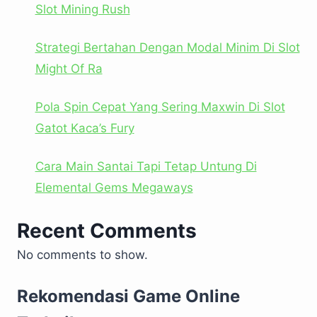
Slot Mining Rush
Strategi Bertahan Dengan Modal Minim Di Slot
Might Of Ra
Pola Spin Cepat Yang Sering Maxwin Di Slot
Gatot Kaca’s Fury
Cara Main Santai Tapi Tetap Untung Di
Elemental Gems Megaways
Recent Comments
No comments to show.
Rekomendasi Game Online