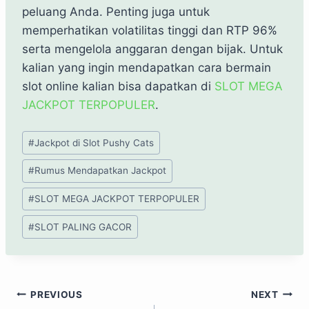
peluang Anda. Penting juga untuk
memperhatikan volatilitas tinggi dan RTP 96%
serta mengelola anggaran dengan bijak. Untuk
kalian yang ingin mendapatkan cara bermain
slot online kalian bisa dapatkan di
SLOT MEGA
JACKPOT TERPOPULER
.
Post
#
Jackpot di Slot Pushy Cats
Tags:
#
Rumus Mendapatkan Jackpot
#
SLOT MEGA JACKPOT TERPOPULER
#
SLOT PALING GACOR
Post
PREVIOUS
NEXT