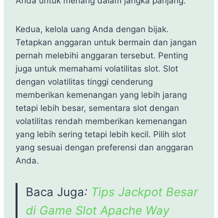
Anda untuk menang dalam jangka panjang.
Kedua, kelola uang Anda dengan bijak.
Tetapkan anggaran untuk bermain dan jangan
pernah melebihi anggaran tersebut. Penting
juga untuk memahami volatilitas slot. Slot
dengan volatilitas tinggi cenderung
memberikan kemenangan yang lebih jarang
tetapi lebih besar, sementara slot dengan
volatilitas rendah memberikan kemenangan
yang lebih sering tetapi lebih kecil. Pilih slot
yang sesuai dengan preferensi dan anggaran
Anda.
Baca Juga
:
Tips Jackpot Besar
di Game Slot Apache Way