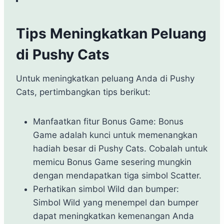
Tips Meningkatkan Peluang
di Pushy Cats
Untuk meningkatkan peluang Anda di Pushy
Cats, pertimbangkan tips berikut:
Manfaatkan fitur Bonus Game: Bonus
Game adalah kunci untuk memenangkan
hadiah besar di Pushy Cats. Cobalah untuk
memicu Bonus Game sesering mungkin
dengan mendapatkan tiga simbol Scatter.
Perhatikan simbol Wild dan bumper:
Simbol Wild yang menempel dan bumper
dapat meningkatkan kemenangan Anda