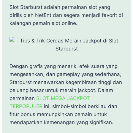
h
a
e
e
k
i
a
c
s
l
y
n
Slot Starburst adalah permainan slot yang
t
e
s
e
p
e
dirilis oleh NetEnt dan segera menjadi favorit di
s
b
e
g
e
kalangan pemain slot online.
A
o
n
r
p
o
g
a
p
k
e
m
r
Dengan grafis yang menarik, efek suara yang
mengesankan, dan gameplay yang sederhana,
Starburst menawarkan kegembiraan tinggi dan
peluang besar untuk meraih jackpot. Dalam
permainan
SLOT MEGA JACKPOT
TERPOPULER
ini, simbol-simbol berkilau dan
fitur bonus memungkinkan pemain untuk
mendapatkan kemenangan yang signifikan.