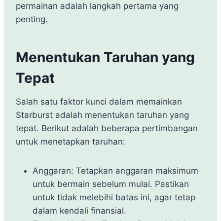
permainan adalah langkah pertama yang
penting.
Menentukan Taruhan yang
Tepat
Salah satu faktor kunci dalam memainkan
Starburst adalah menentukan taruhan yang
tepat. Berikut adalah beberapa pertimbangan
untuk menetapkan taruhan:
Anggaran: Tetapkan anggaran maksimum
untuk bermain sebelum mulai. Pastikan
untuk tidak melebihi batas ini, agar tetap
dalam kendali finansial.