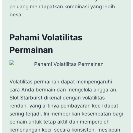
peluang mendapatkan kombinasi yang lebih
besar.
Pahami Volatilitas
Permainan
Volatilitas permainan dapat mempengaruhi
cara Anda bermain dan mengelola anggaran.
Slot Starburst dikenal dengan volatilitas
rendah, yang artinya pembayaran kecil dapat
sering terjadi. Ini memberikan kesempatan bagi
pemain untuk tetap aktif dan memperoleh
kemenangan kecil secara konsisten, meskipun