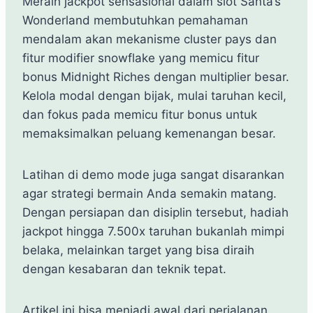
Meraih jackpot sensasional dalam slot Santa’s
Wonderland membutuhkan pemahaman
mendalam akan mekanisme cluster pays dan
fitur modifier snowflake yang memicu fitur
bonus Midnight Riches dengan multiplier besar.
Kelola modal dengan bijak, mulai taruhan kecil,
dan fokus pada memicu fitur bonus untuk
memaksimalkan peluang kemenangan besar.
Latihan di demo mode juga sangat disarankan
agar strategi bermain Anda semakin matang.
Dengan persiapan dan disiplin tersebut, hadiah
jackpot hingga 7.500x taruhan bukanlah mimpi
belaka, melainkan target yang bisa diraih
dengan kesabaran dan teknik tepat.
Artikel ini bisa menjadi awal dari perjalanan