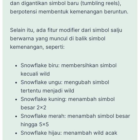
dan digantikan simbol baru (tumbling reels),
berpotensi membentuk kemenangan beruntun.
Selain itu, ada fitur modifier dari simbol salju
berwarna yang muncul di balik simbol
kemenangan, seperti:
Snowflake biru: membersihkan simbol
kecuali wild
Snowflake ungu: mengubah simbol
tertentu menjadi wild
Snowflake kuning: menambah simbol
besar 2×2
Snowflake merah: menambah simbol besar
hingga 5×5
Snowflake hijau: menambah wild acak