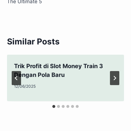
The Ultimate 5
Similar Posts
Trik Profit di Slot Money Train 3
Dengan Pola Baru
12/06/2025