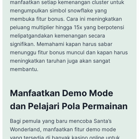
manfaatkan setiap kemenangan cluster untuk
mengumpulkan simbol snowflake yang
membuka fitur bonus. Cara ini meningkatkan
peluang multiplier hingga 15x yang berpotensi
melipatgandakan kemenangan secara
signifikan. Memahami kapan harus sabar
menunggu fitur bonus muncul dan kapan harus
meningkatkan taruhan juga akan sangat
membantu.
Manfaatkan Demo Mode
dan Pelajari Pola Permainan
Bagi pemula yang baru mencoba Santa’s
Wonderland, manfaatkan fitur demo mode
yang tersedia di banyak kasino online untuk