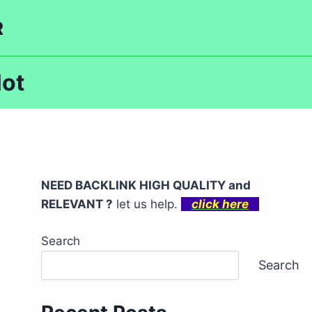
R
lot
NEED BACKLINK HIGH QUALITY and
RELEVANT ?
let us help.
click here
Search
Search