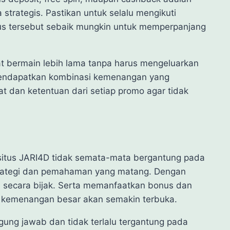
strategis. Pastikan untuk selalu mengikuti
nus tersebut sebaik mungkin untuk memperpanjang
 bermain lebih lama tanpa harus mengeluarkan
mendapatkan kombinasi kemenangan yang
 dan ketentuan dari setiap promo agar tidak
situs JARI4D tidak semata-mata bergantung pada
trategi dan pemahaman yang matang. Dengan
 secara bijak. Serta memanfaatkan bonus dan
ih kemenangan besar akan semakin terbuka.
gung jawab dan tidak terlalu tergantung pada