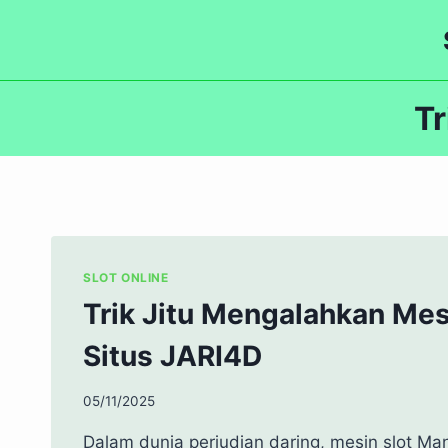
Skip
to
content
Tr
SLOT ONLINE
Trik Jitu Mengalahkan Mes
Situs JARI4D
05/11/2025
Dalam dunia perjudian daring, mesin slot Man