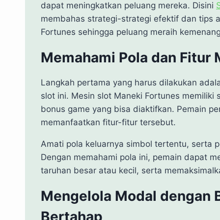
dapat meningkatkan peluang mereka. Disini
membahas strategi-strategi efektif dan tip
Fortunes sehingga peluang meraih kemenang
Memahami Pola dan Fitur 
Langkah pertama yang harus dilakukan adal
slot ini. Mesin slot Maneki Fortunes memiliki s
bonus game yang bisa diaktifkan. Pemain per
memanfaatkan fitur-fitur tersebut.
Amati pola keluarnya simbol tertentu, serta 
Dengan memahami pola ini, pemain dapat m
taruhan besar atau kecil, serta memaksima
Mengelola Modal dengan Bi
Bertahap