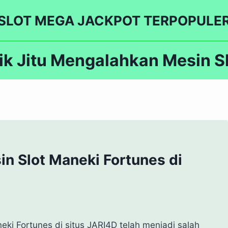
SLOT MEGA JACKPOT TERPOPULE
ik Jitu Mengalahkan Mesin S
in Slot Maneki Fortunes di
eki Fortunes di situs JARI4D telah menjadi salah