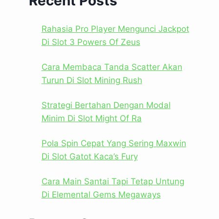
Recent Posts
Rahasia Pro Player Mengunci Jackpot
Di Slot 3 Powers Of Zeus
Cara Membaca Tanda Scatter Akan
Turun Di Slot Mining Rush
Strategi Bertahan Dengan Modal
Minim Di Slot Might Of Ra
Pola Spin Cepat Yang Sering Maxwin
Di Slot Gatot Kaca’s Fury
Cara Main Santai Tapi Tetap Untung
Di Elemental Gems Megaways