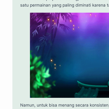
satu permainan yang paling diminati karena 
Namun, untuk bisa menang secara konsisten,