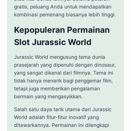
gratis, peluang Anda untuk mendapatkan
kombinasi pemenang biasanya lebih tinggi.
Kepopuleran Permainan
Slot Jurassic World
Jurassic World mengusung tema dunia
prasejarah yang dipenuhi dengan dinosaur,
yang sangat dikenal dari filmnya. Tema ini
tidak hanya menarik bagi penggemar film,
tetapi juga memberikan pengalaman
bermain yang mengasyikkan.
Salah satu daya tarik utama dari Jurassic
World adalah fitur-fitur inovatif yang
ditawarkannya. Permainan ini dilengkapi