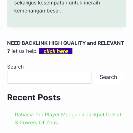
sekaligus kesempatan untuk meraih
kemenangan besar.
NEED BACKLINK HIGH QUALITY and RELEVANT
?
let us help.
click here
Search
Search
Recent Posts
Rahasia Pro Player Mengunci Jackpot Di Slot
3 Powers Of Zeus