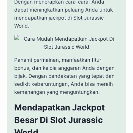
Dengan menerapkan cara-cara, Anda
dapat meningkatkan peluang Anda untuk
mendapatkan jackpot di Slot Jurassic
World.
Pahami permainan, manfaatkan fitur
bonus, dan kelola anggaran Anda dengan
bijak. Dengan pendekatan yang tepat dan
sedikit keberuntungan, Anda bisa meraih
kemenangan yang menguntungkan.
Mendapatkan Jackpot
Besar Di Slot Jurassic
World