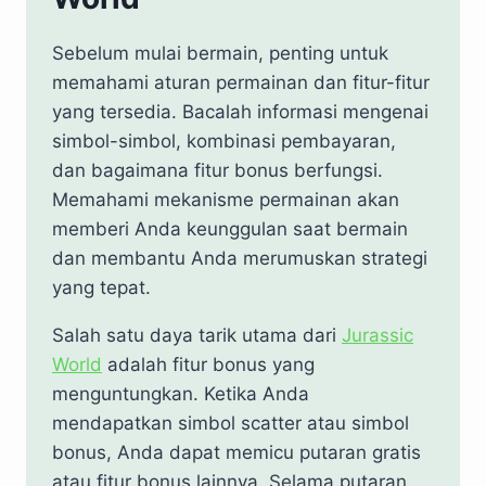
Sebelum mulai bermain, penting untuk
memahami aturan permainan dan fitur-fitur
yang tersedia. Bacalah informasi mengenai
simbol-simbol, kombinasi pembayaran,
dan bagaimana fitur bonus berfungsi.
Memahami mekanisme permainan akan
memberi Anda keunggulan saat bermain
dan membantu Anda merumuskan strategi
yang tepat.
Salah satu daya tarik utama dari
Jurassic
World
adalah fitur bonus yang
menguntungkan. Ketika Anda
mendapatkan simbol scatter atau simbol
bonus, Anda dapat memicu putaran gratis
atau fitur bonus lainnya. Selama putaran