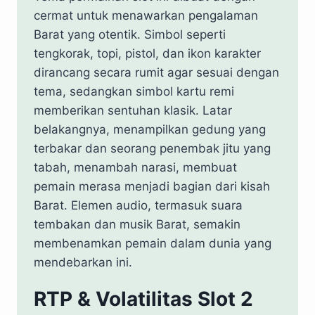
cermat untuk menawarkan pengalaman
Barat yang otentik. Simbol seperti
tengkorak, topi, pistol, dan ikon karakter
dirancang secara rumit agar sesuai dengan
tema, sedangkan simbol kartu remi
memberikan sentuhan klasik. Latar
belakangnya, menampilkan gedung yang
terbakar dan seorang penembak jitu yang
tabah, menambah narasi, membuat
pemain merasa menjadi bagian dari kisah
Barat. Elemen audio, termasuk suara
tembakan dan musik Barat, semakin
membenamkan pemain dalam dunia yang
mendebarkan ini.
RTP & Volatilitas Slot 2