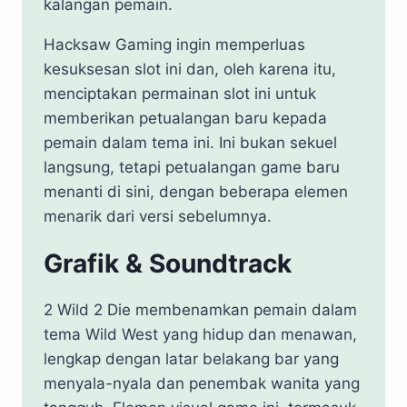
kalangan pemain.
Hacksaw Gaming ingin memperluas
kesuksesan slot ini dan, oleh karena itu,
menciptakan permainan slot ini untuk
memberikan petualangan baru kepada
pemain dalam tema ini. Ini bukan sekuel
langsung, tetapi petualangan game baru
menanti di sini, dengan beberapa elemen
menarik dari versi sebelumnya.
Grafik & Soundtrack
2 Wild 2 Die membenamkan pemain dalam
tema Wild West yang hidup dan menawan,
lengkap dengan latar belakang bar yang
menyala-nyala dan penembak wanita yang