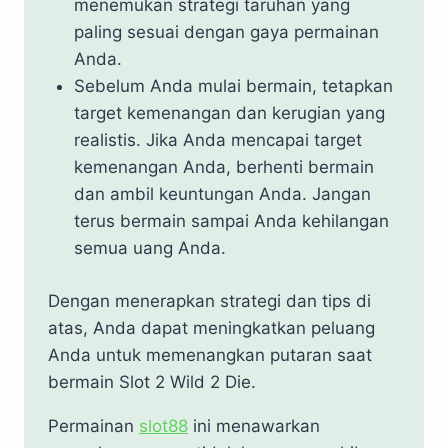
menemukan strategi taruhan yang
paling sesuai dengan gaya permainan
Anda.
Sebelum Anda mulai bermain, tetapkan
target kemenangan dan kerugian yang
realistis. Jika Anda mencapai target
kemenangan Anda, berhenti bermain
dan ambil keuntungan Anda. Jangan
terus bermain sampai Anda kehilangan
semua uang Anda.
Dengan menerapkan strategi dan tips di
atas, Anda dapat meningkatkan peluang
Anda untuk memenangkan putaran saat
bermain Slot 2 Wild 2 Die.
Permainan
slot88
ini menawarkan