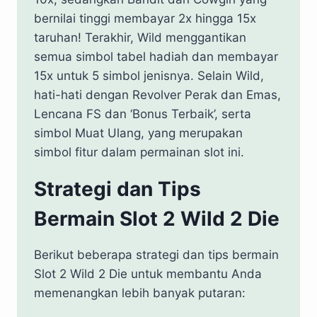
bernilai tinggi membayar 2x hingga 15x
taruhan! Terakhir, Wild menggantikan
semua simbol tabel hadiah dan membayar
15x untuk 5 simbol jenisnya. Selain Wild,
hati-hati dengan Revolver Perak dan Emas,
Lencana FS dan ‘Bonus Terbaik’, serta
simbol Muat Ulang, yang merupakan
simbol fitur dalam permainan slot ini.
Strategi dan Tips
Bermain Slot 2 Wild 2 Die
Berikut beberapa strategi dan tips bermain
Slot 2 Wild 2 Die untuk membantu Anda
memenangkan lebih banyak putaran: