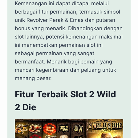
Kemenangan ini dapat dicapai melalui
berbagai fitur permainan, termasuk simbol
unik Revolver Perak & Emas dan putaran
bonus yang menarik. Dibandingkan dengan
slot lainnya, potensi kemenangan maksimal
ini menempatkan permainan slot ini
sebagai permainan yang sangat
bermanfaat. Menarik bagi pemain yang
mencari kegembiraan dan peluang untuk
menang besar.
Fitur Terbaik Slot 2 Wild
2 Die