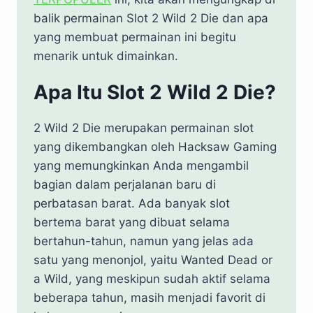
balik permainan Slot 2 Wild 2 Die dan apa
yang membuat permainan ini begitu
menarik untuk dimainkan.
Apa Itu Slot 2 Wild 2 Die?
2 Wild 2 Die merupakan permainan slot
yang dikembangkan oleh Hacksaw Gaming
yang memungkinkan Anda mengambil
bagian dalam perjalanan baru di
perbatasan barat. Ada banyak slot
bertema barat yang dibuat selama
bertahun-tahun, namun yang jelas ada
satu yang menonjol, yaitu Wanted Dead or
a Wild, yang meskipun sudah aktif selama
beberapa tahun, masih menjadi favorit di