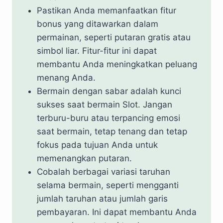
Pastikan Anda memanfaatkan fitur
bonus yang ditawarkan dalam
permainan, seperti putaran gratis atau
simbol liar. Fitur-fitur ini dapat
membantu Anda meningkatkan peluang
menang Anda.
Bermain dengan sabar adalah kunci
sukses saat bermain Slot. Jangan
terburu-buru atau terpancing emosi
saat bermain, tetap tenang dan tetap
fokus pada tujuan Anda untuk
memenangkan putaran.
Cobalah berbagai variasi taruhan
selama bermain, seperti mengganti
jumlah taruhan atau jumlah garis
pembayaran. Ini dapat membantu Anda