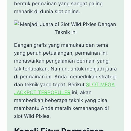
bentuk permainan yang sangat paling
menarik di dunia slot online.
Dengan grafis yang memukau dan tema
yang penuh petualangan, permainan ini
menawarkan pengalaman bermain yang
tak terlupakan. Namun, untuk menjadi juara
di permainan ini, Anda memerlukan strategi
dan teknik yang tepat. Berikut
SLOT MEGA
JACKPOT TERPOPULER
ini, akan
memberikan beberapa teknik yang bisa
membantu Anda meraih kemenangan di
slot Wild Pixies.