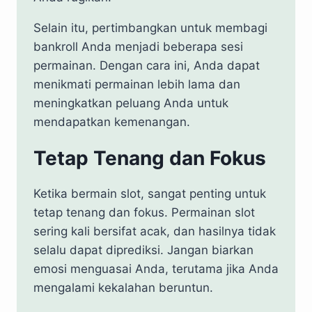
Selain itu, pertimbangkan untuk membagi
bankroll Anda menjadi beberapa sesi
permainan. Dengan cara ini, Anda dapat
menikmati permainan lebih lama dan
meningkatkan peluang Anda untuk
mendapatkan kemenangan.
Tetap Tenang dan Fokus
Ketika bermain slot, sangat penting untuk
tetap tenang dan fokus. Permainan slot
sering kali bersifat acak, dan hasilnya tidak
selalu dapat diprediksi. Jangan biarkan
emosi menguasai Anda, terutama jika Anda
mengalami kekalahan beruntun.