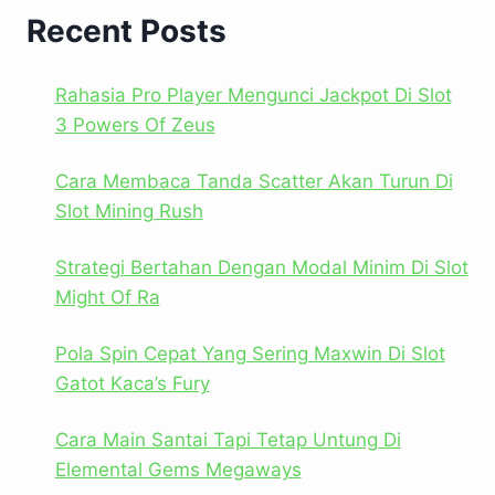
Recent Posts
Rahasia Pro Player Mengunci Jackpot Di Slot
3 Powers Of Zeus
Cara Membaca Tanda Scatter Akan Turun Di
Slot Mining Rush
Strategi Bertahan Dengan Modal Minim Di Slot
Might Of Ra
Pola Spin Cepat Yang Sering Maxwin Di Slot
Gatot Kaca’s Fury
Cara Main Santai Tapi Tetap Untung Di
Elemental Gems Megaways