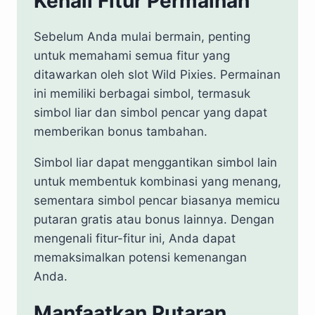
Kenali Fitur Permainan
Sebelum Anda mulai bermain, penting
untuk memahami semua fitur yang
ditawarkan oleh slot Wild Pixies. Permainan
ini memiliki berbagai simbol, termasuk
simbol liar dan simbol pencar yang dapat
memberikan bonus tambahan.
Simbol liar dapat menggantikan simbol lain
untuk membentuk kombinasi yang menang,
sementara simbol pencar biasanya memicu
putaran gratis atau bonus lainnya. Dengan
mengenali fitur-fitur ini, Anda dapat
memaksimalkan potensi kemenangan
Anda.
Manfaatkan Putaran