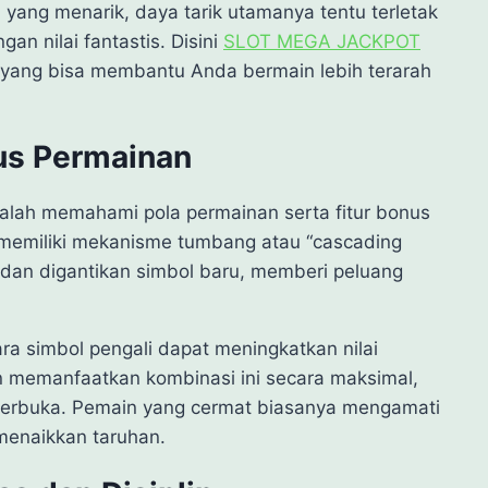
l yang menarik, daya tarik utamanya tentu terletak
an nilai fantastis. Disini
SLOT MEGA JACKPOT
 yang bisa membantu Anda bermain lebih terarah
nus Permainan
alah memahami pola permainan serta fitur bonus
memiliki mekanisme tumbang atau “cascading
 dan digantikan simbol baru, memberi peluang
ara simbol pengali dapat meningkatkan nilai
an memanfaatkan kombinasi ini secara maksimal,
 terbuka. Pemain yang cermat biasanya mengamati
menaikkan taruhan.