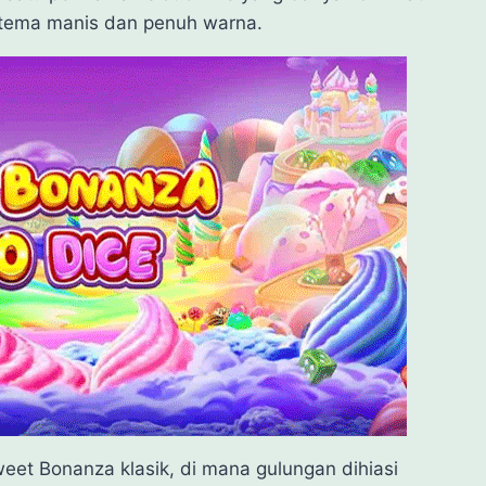
 tema manis dan penuh warna.
Sweet Bonanza klasik, di mana gulungan dihiasi