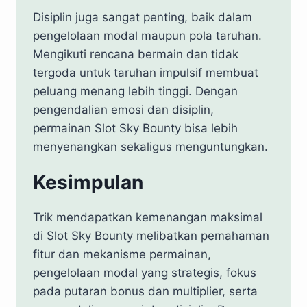
Disiplin juga sangat penting, baik dalam
pengelolaan modal maupun pola taruhan.
Mengikuti rencana bermain dan tidak
tergoda untuk taruhan impulsif membuat
peluang menang lebih tinggi. Dengan
pengendalian emosi dan disiplin,
permainan Slot Sky Bounty bisa lebih
menyenangkan sekaligus menguntungkan.
Kesimpulan
Trik mendapatkan kemenangan maksimal
di Slot Sky Bounty melibatkan pemahaman
fitur dan mekanisme permainan,
pengelolaan modal yang strategis, fokus
pada putaran bonus dan multiplier, serta