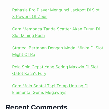
Rahasia Pro Player Mengunci Jackpot Di Slot
3 Powers Of Zeus
Cara Membaca Tanda Scatter Akan Turun Di
Slot Mining Rush
Strategi Bertahan Dengan Modal Minim Di Slot
Might Of Ra
Pola Spin Cepat Yang Sering Maxwin Di Slot
Gatot Kaca’s Fury
Cara Main Santai Tapi Tetap Untung Di
Elemental Gems Megaways
Recent Comments