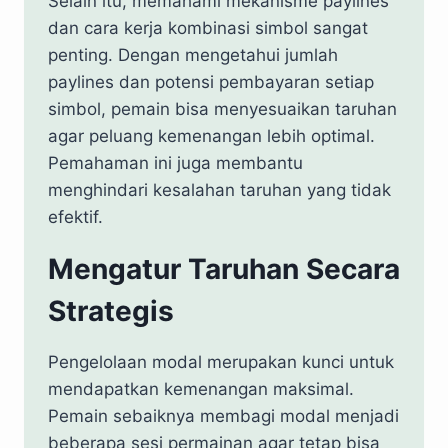
Selain itu, memahami mekanisme paylines
dan cara kerja kombinasi simbol sangat
penting. Dengan mengetahui jumlah
paylines dan potensi pembayaran setiap
simbol, pemain bisa menyesuaikan taruhan
agar peluang kemenangan lebih optimal.
Pemahaman ini juga membantu
menghindari kesalahan taruhan yang tidak
efektif.
Mengatur Taruhan Secara
Strategis
Pengelolaan modal merupakan kunci untuk
mendapatkan kemenangan maksimal.
Pemain sebaiknya membagi modal menjadi
beberapa sesi permainan agar tetap bisa