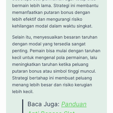
bermain lebih lama. Strategi ini membantu
memanfaatkan putaran bonus dengan
lebih efektif dan mengurangi risiko
kehilangan modal dalam waktu singkat.
Selain itu, menyesuaikan besaran taruhan
dengan modal yang tersedia sangat
penting. Pemain bisa mulai dengan taruhan
kecil untuk mengenal pola permainan, lalu
meningkatkan taruhan ketika peluang
putaran bonus atau simbol tinggi muncul.
Strategi bertahap ini membuat peluang
menang lebih besar dan risiko kerugian
lebih kecil.
Baca Juga:
Panduan