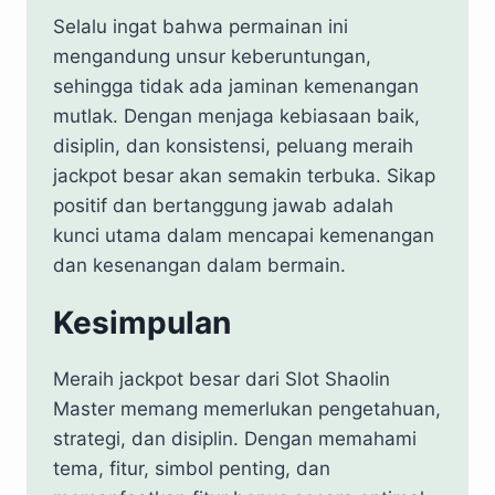
Selalu ingat bahwa permainan ini
mengandung unsur keberuntungan,
sehingga tidak ada jaminan kemenangan
mutlak. Dengan menjaga kebiasaan baik,
disiplin, dan konsistensi, peluang meraih
jackpot besar akan semakin terbuka. Sikap
positif dan bertanggung jawab adalah
kunci utama dalam mencapai kemenangan
dan kesenangan dalam bermain.
Kesimpulan
Meraih jackpot besar dari Slot Shaolin
Master memang memerlukan pengetahuan,
strategi, dan disiplin. Dengan memahami
tema, fitur, simbol penting, dan