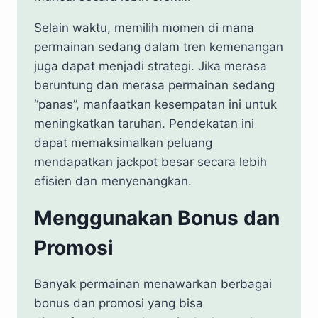
Selain waktu, memilih momen di mana
permainan sedang dalam tren kemenangan
juga dapat menjadi strategi. Jika merasa
beruntung dan merasa permainan sedang
“panas”, manfaatkan kesempatan ini untuk
meningkatkan taruhan. Pendekatan ini
dapat memaksimalkan peluang
mendapatkan jackpot besar secara lebih
efisien dan menyenangkan.
Menggunakan Bonus dan
Promosi
Banyak permainan menawarkan berbagai
bonus dan promosi yang bisa