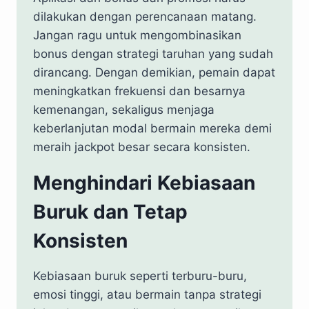
dilakukan dengan perencanaan matang.
Jangan ragu untuk mengombinasikan
bonus dengan strategi taruhan yang sudah
dirancang. Dengan demikian, pemain dapat
meningkatkan frekuensi dan besarnya
kemenangan, sekaligus menjaga
keberlanjutan modal bermain mereka demi
meraih jackpot besar secara konsisten.
Menghindari Kebiasaan
Buruk dan Tetap
Konsisten
Kebiasaan buruk seperti terburu-buru,
emosi tinggi, atau bermain tanpa strategi