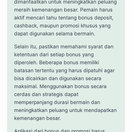
dimanfaatkan untuk meningkatkan peluang
meraih kemenangan besar. Pemain harus
aktif mencari tahu tentang bonus deposit,
cashback, maupun promosi khusus yang
dapat digunakan selama bermain.
Selain itu, pastikan memahami syarat dan
ketentuan dari setiap bonus yang
diperoleh. Beberapa bonus memiliki
batasan tertentu yang harus dipatuhi agar
bisa dicairkan dan digunakan secara
maksimal. Menggunakan bonus secara
cerdas dan strategis dapat
memperpanjang durasi bermain dan
meningkatkan peluang untuk mendapatkan
kemenangan besar.
Aplikasi dari bonus dan promosi harus