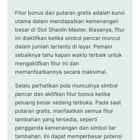
Fitur bonus dan putaran gratis adalah kunci
utama dalam mendapatkan kemenangan
besar di Slot Shaolin Master. Biasanya, fitur
ini diaktifkan ketika simbol pencar muncul
dalam jumlah tertentu di layar. Pemain
sebaiknya tahu kapan waktu terbaik untuk
mengaktifkan fitur ini dan
memanfaatkannya secara maksimal.
Selalu perhatikan pola munculnya simbol
pencar dan aktifkan fitur bonus ketika
peluang besar sedang terbuka. Pada saat
putaran gratis, manfaatkan semua fitur
tambahan yang tersedia, seperti
pengganda kemenangan dan simbol liar
tambahan. Ini dapat memperbesar potensi