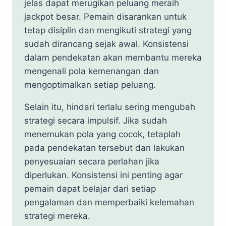
jelas dapat merugikan peluang meraih
jackpot besar. Pemain disarankan untuk
tetap disiplin dan mengikuti strategi yang
sudah dirancang sejak awal. Konsistensi
dalam pendekatan akan membantu mereka
mengenali pola kemenangan dan
mengoptimalkan setiap peluang.
Selain itu, hindari terlalu sering mengubah
strategi secara impulsif. Jika sudah
menemukan pola yang cocok, tetaplah
pada pendekatan tersebut dan lakukan
penyesuaian secara perlahan jika
diperlukan. Konsistensi ini penting agar
pemain dapat belajar dari setiap
pengalaman dan memperbaiki kelemahan
strategi mereka.