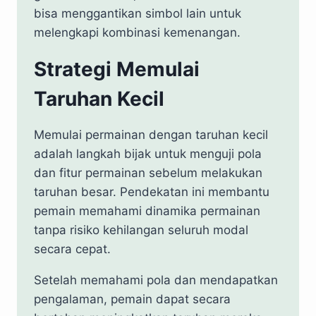
bisa menggantikan simbol lain untuk
melengkapi kombinasi kemenangan.
Strategi Memulai
Taruhan Kecil
Memulai permainan dengan taruhan kecil
adalah langkah bijak untuk menguji pola
dan fitur permainan sebelum melakukan
taruhan besar. Pendekatan ini membantu
pemain memahami dinamika permainan
tanpa risiko kehilangan seluruh modal
secara cepat.
Setelah memahami pola dan mendapatkan
pengalaman, pemain dapat secara