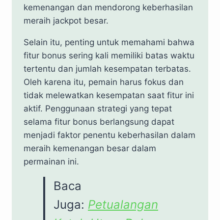
kemenangan dan mendorong keberhasilan
meraih jackpot besar.
Selain itu, penting untuk memahami bahwa
fitur bonus sering kali memiliki batas waktu
tertentu dan jumlah kesempatan terbatas.
Oleh karena itu, pemain harus fokus dan
tidak melewatkan kesempatan saat fitur ini
aktif. Penggunaan strategi yang tepat
selama fitur bonus berlangsung dapat
menjadi faktor penentu keberhasilan dalam
meraih kemenangan besar dalam
permainan ini.
Baca
Juga:
Petualangan