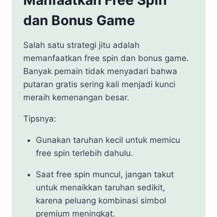
dan Bonus Game
Salah satu strategi jitu adalah
memanfaatkan free spin dan bonus game.
Banyak pemain tidak menyadari bahwa
putaran gratis sering kali menjadi kunci
meraih kemenangan besar.
Tipsnya:
Gunakan taruhan kecil untuk memicu
free spin terlebih dahulu.
Saat free spin muncul, jangan takut
untuk menaikkan taruhan sedikit,
karena peluang kombinasi simbol
premium meningkat.