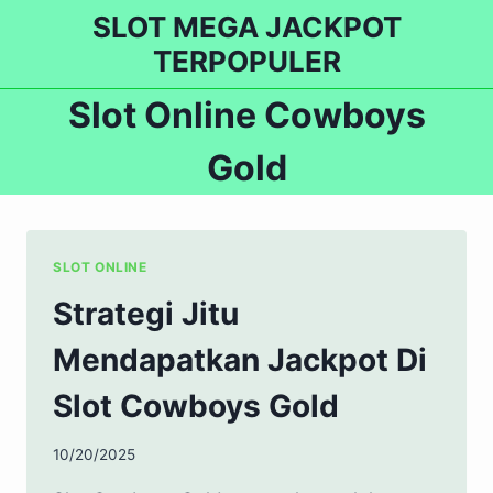
Skip
SLOT MEGA JACKPOT
to
TERPOPULER
content
Slot Online Cowboys
Gold
SLOT ONLINE
Strategi Jitu
Mendapatkan Jackpot Di
Slot Cowboys Gold
10/20/2025