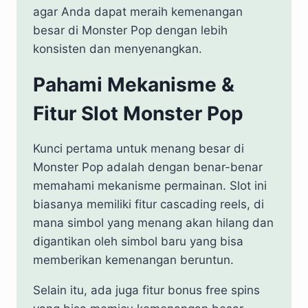
agar Anda dapat meraih kemenangan
besar di Monster Pop dengan lebih
konsisten dan menyenangkan.
Pahami Mekanisme &
Fitur Slot Monster Pop
Kunci pertama untuk menang besar di
Monster Pop adalah dengan benar-benar
memahami mekanisme permainan. Slot ini
biasanya memiliki fitur cascading reels, di
mana simbol yang menang akan hilang dan
digantikan oleh simbol baru yang bisa
memberikan kemenangan beruntun.
Selain itu, ada juga fitur bonus free spins