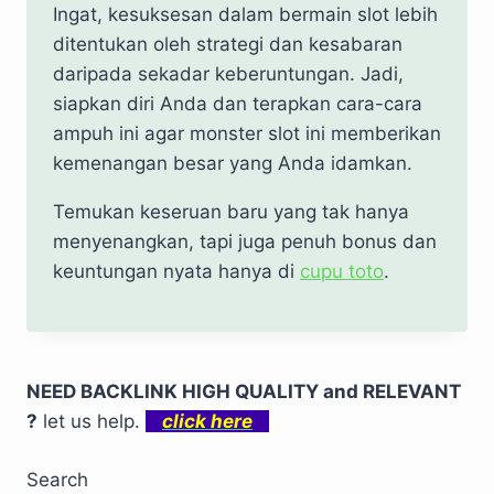
Ingat, kesuksesan dalam bermain slot lebih
ditentukan oleh strategi dan kesabaran
daripada sekadar keberuntungan. Jadi,
siapkan diri Anda dan terapkan cara-cara
ampuh ini agar monster slot ini memberikan
kemenangan besar yang Anda idamkan.
Temukan keseruan baru yang tak hanya
menyenangkan, tapi juga penuh bonus dan
keuntungan nyata hanya di
cupu toto
.
NEED BACKLINK HIGH QUALITY and RELEVANT
?
let us help.
click here
Search