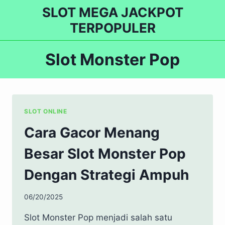
Skip
SLOT MEGA JACKPOT
to
TERPOPULER
content
Slot Monster Pop
SLOT ONLINE
Cara Gacor Menang
Besar Slot Monster Pop
Dengan Strategi Ampuh
06/20/2025
Slot Monster Pop menjadi salah satu