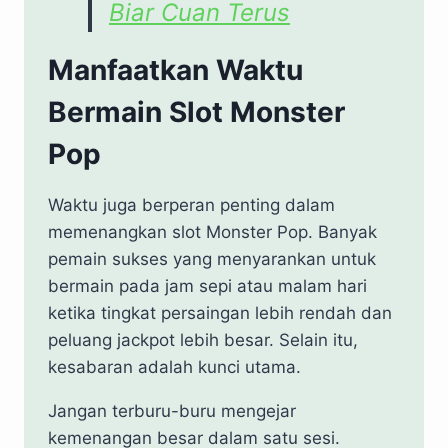
Biar Cuan Terus
Manfaatkan Waktu
Bermain Slot Monster
Pop
Waktu juga berperan penting dalam
memenangkan slot Monster Pop. Banyak
pemain sukses yang menyarankan untuk
bermain pada jam sepi atau malam hari
ketika tingkat persaingan lebih rendah dan
peluang jackpot lebih besar. Selain itu,
kesabaran adalah kunci utama.
Jangan terburu-buru mengejar
kemenangan besar dalam satu sesi.