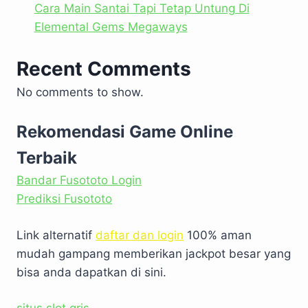
Cara Main Santai Tapi Tetap Untung Di
Elemental Gems Megaways
Recent Comments
No comments to show.
Rekomendasi Game Online
Terbaik
Bandar Fusototo Login
Prediksi Fusototo
Link alternatif
daftar dan login
100% aman
mudah gampang memberikan jackpot besar yang
bisa anda dapatkan di sini.