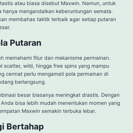
astis atau biasa disebut Maxwin. Namun, untuk
isa hanya mengandalkan keberuntungan semata.
an membahas taktik terbaik agar setiap putaran
esar.
la Putaran
ah memahami fitur dan mekanisme permainan.
scatter, wild, hingga free spins yang mampu
g cermat perlu mengamati pola permainan di
edang berlangsung.
kombinasi besar biasanya meningkat drastis. Dengan
n, Anda bisa lebih mudah menentukan momen yang
sempatan Maxwin semakin terbuka lebar.
gi Bertahap