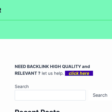
R
NEED BACKLINK HIGH QUALITY and
RELEVANT ?
let us help.
click here
Search
Search