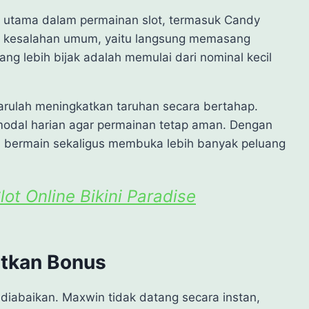
ci utama dalam permainan slot, termasuk Candy
a kesalahan umum, yaitu langsung memasang
ang lebih bijak adalah memulai dari nominal kecil
barulah meningkatkan taruhan secara bertahap.
 modal harian agar permainan tetap aman. Dengan
si bermain sekaligus membuka lebih banyak peluang
lot Online Bikini Paradise
atkan Bonus
 diabaikan. Maxwin tidak datang secara instan,