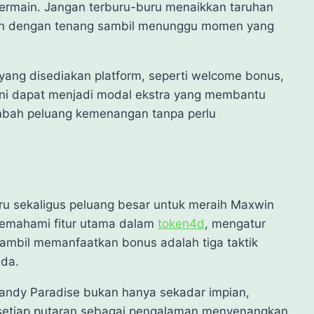
rmain. Jangan terburu-buru menaikkan taruhan
lah dengan tenang sambil menunggu momen yang
yang disediakan platform, seperti welcome bonus,
ini dapat menjadi modal ekstra yang membantu
bah peluang kemenangan tanpa perlu
u sekaligus peluang besar untuk meraih Maxwin
 Memahami fitur utama dalam
token4d
, mengatur
ambil memanfaatkan bonus adalah tiga taktik
nda.
Candy Paradise bukan hanya sekadar impian,
n setiap putaran sebagai pengalaman menyenangkan