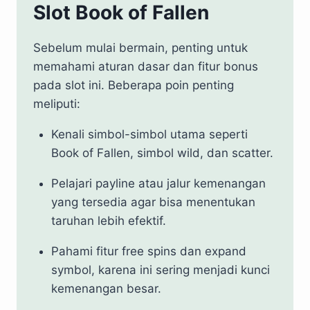
Slot Book of Fallen
Sebelum mulai bermain, penting untuk
memahami aturan dasar dan fitur bonus
pada slot ini. Beberapa poin penting
meliputi:
Kenali simbol-simbol utama seperti
Book of Fallen, simbol wild, dan scatter.
Pelajari payline atau jalur kemenangan
yang tersedia agar bisa menentukan
taruhan lebih efektif.
Pahami fitur free spins dan expand
symbol, karena ini sering menjadi kunci
kemenangan besar.