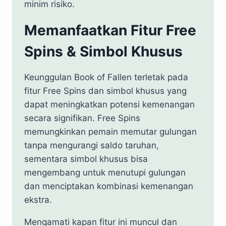
minim risiko.
Memanfaatkan Fitur Free
Spins & Simbol Khusus
Keunggulan Book of Fallen terletak pada
fitur Free Spins dan simbol khusus yang
dapat meningkatkan potensi kemenangan
secara signifikan. Free Spins
memungkinkan pemain memutar gulungan
tanpa mengurangi saldo taruhan,
sementara simbol khusus bisa
mengembang untuk menutupi gulungan
dan menciptakan kombinasi kemenangan
ekstra.
Mengamati kapan fitur ini muncul dan