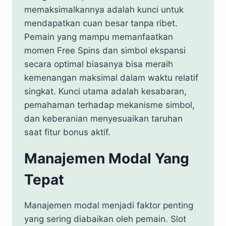
memaksimalkannya adalah kunci untuk
mendapatkan cuan besar tanpa ribet.
Pemain yang mampu memanfaatkan
momen Free Spins dan simbol ekspansi
secara optimal biasanya bisa meraih
kemenangan maksimal dalam waktu relatif
singkat. Kunci utama adalah kesabaran,
pemahaman terhadap mekanisme simbol,
dan keberanian menyesuaikan taruhan
saat fitur bonus aktif.
Manajemen Modal Yang
Tepat
Manajemen modal menjadi faktor penting
yang sering diabaikan oleh pemain. Slot