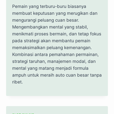
Pemain yang terburu-buru biasanya
membuat keputusan yang merugikan dan
mengurangi peluang cuan besar.
Mengembangkan mental yang stabil,
menikmati proses bermain, dan tetap fokus
pada strategi akan membantu pemain
memaksimalkan peluang kemenangan.
Kombinasi antara pemahaman permainan,
strategi taruhan, manajemen modal, dan
mental yang matang menjadi formula
ampuh untuk meraih auto cuan besar tanpa
ribet.