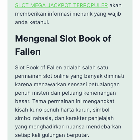
SLOT MEGA JACKPOT TERPOPULER
akan
memberikan informasi menarik yang wajib
anda ketahui.
Mengenal Slot Book of
Fallen
Slot Book of Fallen adalah salah satu
permainan slot online yang banyak diminati
karena menawarkan sensasi petualangan
penuh misteri dan peluang kemenangan
besar. Tema permainan ini mengangkat
kisah kuno penuh harta karun, simbol-
simbol rahasia, dan karakter penjelajah
yang menghadirkan nuansa mendebarkan
setiap kali gulungan berputar.