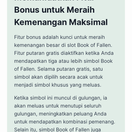
Bonus untuk Meraih
Kemenangan Maksimal
Fitur bonus adalah kunci untuk meraih
kemenangan besar di slot Book of Fallen.
Fitur putaran gratis diaktifkan ketika Anda
mendapatkan tiga atau lebih simbol Book
of Fallen. Selama putaran gratis, satu
simbol akan dipilih secara acak untuk
menjadi simbol khusus yang meluas.
Ketika simbol ini muncul di gulungan, ia
akan meluas untuk menutupi seluruh
gulungan, meningkatkan peluang Anda
untuk mendapatkan kombinasi pemenang.
Selain itu, simbol Book of Fallen juga