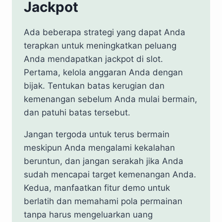
Jackpot
Ada beberapa strategi yang dapat Anda
terapkan untuk meningkatkan peluang
Anda mendapatkan jackpot di slot.
Pertama, kelola anggaran Anda dengan
bijak. Tentukan batas kerugian dan
kemenangan sebelum Anda mulai bermain,
dan patuhi batas tersebut.
Jangan tergoda untuk terus bermain
meskipun Anda mengalami kekalahan
beruntun, dan jangan serakah jika Anda
sudah mencapai target kemenangan Anda.
Kedua, manfaatkan fitur demo untuk
berlatih dan memahami pola permainan
tanpa harus mengeluarkan uang