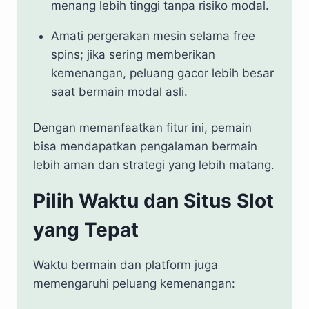
menang lebih tinggi tanpa risiko modal.
Amati pergerakan mesin selama free
spins; jika sering memberikan
kemenangan, peluang gacor lebih besar
saat bermain modal asli.
Dengan memanfaatkan fitur ini, pemain
bisa mendapatkan pengalaman bermain
lebih aman dan strategi yang lebih matang.
Pilih Waktu dan Situs Slot
yang Tepat
Waktu bermain dan platform juga
memengaruhi peluang kemenangan: