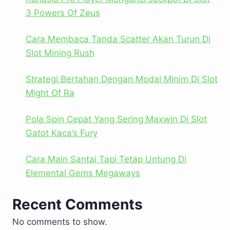
3 Powers Of Zeus
Cara Membaca Tanda Scatter Akan Turun Di
Slot Mining Rush
Strategi Bertahan Dengan Modal Minim Di Slot
Might Of Ra
Pola Spin Cepat Yang Sering Maxwin Di Slot
Gatot Kaca’s Fury
Cara Main Santai Tapi Tetap Untung Di
Elemental Gems Megaways
Recent Comments
No comments to show.