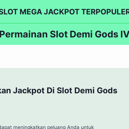
SLOT MEGA JACKPOT TERPOPULE
Permainan Slot Demi Gods I
n Jackpot Di Slot Demi Gods
dapat meningkatkan peluang Anda untuk