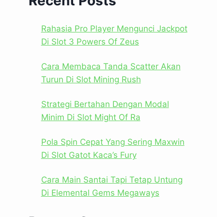
Recent Posts
Rahasia Pro Player Mengunci Jackpot
Di Slot 3 Powers Of Zeus
Cara Membaca Tanda Scatter Akan
Turun Di Slot Mining Rush
Strategi Bertahan Dengan Modal
Minim Di Slot Might Of Ra
Pola Spin Cepat Yang Sering Maxwin
Di Slot Gatot Kaca’s Fury
Cara Main Santai Tapi Tetap Untung
Di Elemental Gems Megaways