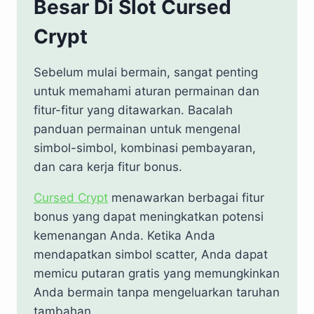
Besar Di Slot Cursed
Crypt
Sebelum mulai bermain, sangat penting
untuk memahami aturan permainan dan
fitur-fitur yang ditawarkan. Bacalah
panduan permainan untuk mengenal
simbol-simbol, kombinasi pembayaran,
dan cara kerja fitur bonus.
Cursed Crypt
menawarkan berbagai fitur
bonus yang dapat meningkatkan potensi
kemenangan Anda. Ketika Anda
mendapatkan simbol scatter, Anda dapat
memicu putaran gratis yang memungkinkan
Anda bermain tanpa mengeluarkan taruhan
tambahan.