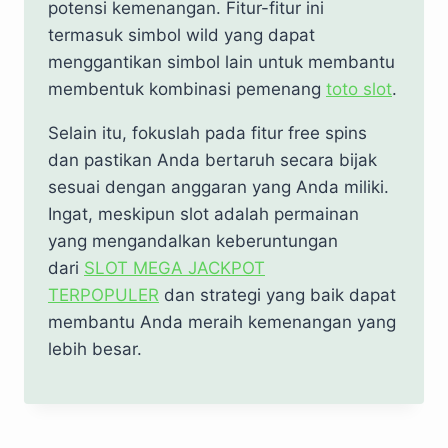
potensi kemenangan. Fitur-fitur ini
termasuk simbol wild yang dapat
menggantikan simbol lain untuk membantu
membentuk kombinasi pemenang
toto slot
.
Selain itu, fokuslah pada fitur free spins
dan pastikan Anda bertaruh secara bijak
sesuai dengan anggaran yang Anda miliki.
Ingat, meskipun slot adalah permainan
yang mengandalkan keberuntungan
dari
SLOT MEGA JACKPOT
TERPOPULER
dan strategi yang baik dapat
membantu Anda meraih kemenangan yang
lebih besar.