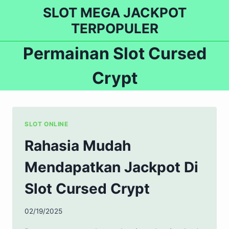
Skip
SLOT MEGA JACKPOT
to
TERPOPULER
content
Permainan Slot Cursed
Crypt
SLOT ONLINE
Rahasia Mudah
Mendapatkan Jackpot Di
Slot Cursed Crypt
02/19/2025