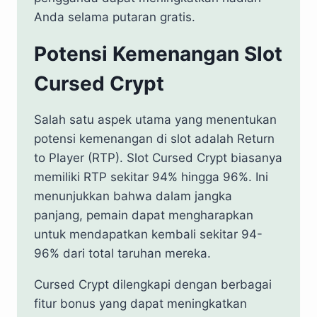
Anda selama putaran gratis.
Potensi Kemenangan Slot
Cursed Crypt
Salah satu aspek utama yang menentukan
potensi kemenangan di slot adalah Return
to Player (RTP). Slot Cursed Crypt biasanya
memiliki RTP sekitar 94% hingga 96%. Ini
menunjukkan bahwa dalam jangka
panjang, pemain dapat mengharapkan
untuk mendapatkan kembali sekitar 94-
96% dari total taruhan mereka.
Cursed Crypt dilengkapi dengan berbagai
fitur bonus yang dapat meningkatkan