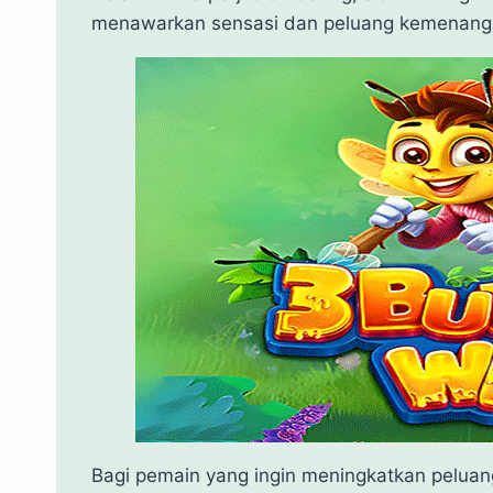
menawarkan sensasi dan peluang kemenang
Bagi pemain yang ingin meningkatkan pelua