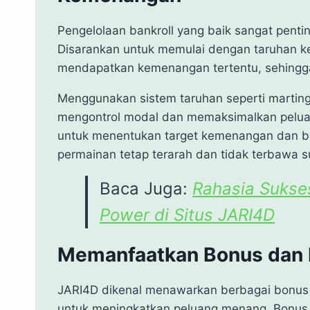
Pengelolaan bankroll yang baik sangat penti
Disarankan untuk memulai dengan taruhan ke
mendapatkan kemenangan tertentu, sehingga 
Menggunakan sistem taruhan seperti marting
mengontrol modal dan memaksimalkan peluang s
untuk menentukan target kemenangan dan ba
permainan tetap terarah dan tidak terbawa 
Baca Juga:
Rahasia Sukse
Power di Situs JARI4D
Memanfaatkan Bonus dan 
JARI4D dikenal menawarkan berbagai bonus 
untuk meningkatkan peluang menang. Bonus 