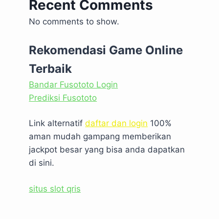
Recent Comments
No comments to show.
Rekomendasi Game Online
Terbaik
Bandar Fusototo Login
Prediksi Fusototo
Link alternatif
daftar dan login
100%
aman mudah gampang memberikan
jackpot besar yang bisa anda dapatkan
di sini.
situs slot qris