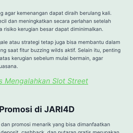
ng agar kemenangan dapat diraih berulang kali.
cil dan meningkatkan secara perlahan setelah
risiko kerugian besar dapat diminimalkan.
ale atau strategi tetap juga bisa membantu dalam
aat fitur buzzing wilds aktif. Selain itu, penting
tas kerugian sebelum mulai bermain, agar
suasana.
s Mengalahkan Slot Street
Promosi di JARI4D
dan promosi menarik yang bisa dimanfaatkan
deposit, cashback, dan putaran gratis merupakan