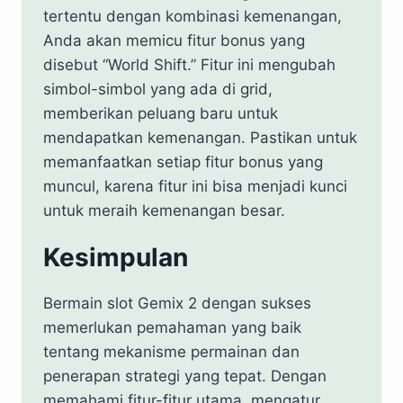
tertentu dengan kombinasi kemenangan,
Anda akan memicu fitur bonus yang
disebut “World Shift.” Fitur ini mengubah
simbol-simbol yang ada di grid,
memberikan peluang baru untuk
mendapatkan kemenangan. Pastikan untuk
memanfaatkan setiap fitur bonus yang
muncul, karena fitur ini bisa menjadi kunci
untuk meraih kemenangan besar.
Kesimpulan
Bermain slot Gemix 2 dengan sukses
memerlukan pemahaman yang baik
tentang mekanisme permainan dan
penerapan strategi yang tepat. Dengan
memahami fitur-fitur utama, mengatur