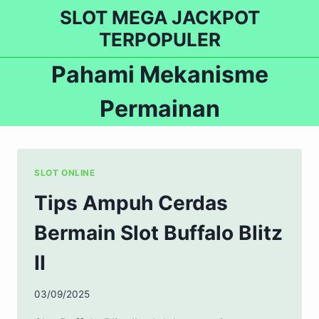
Skip
SLOT MEGA JACKPOT
to
TERPOPULER
content
Pahami Mekanisme
Permainan
SLOT ONLINE
Tips Ampuh Cerdas
Bermain Slot Buffalo Blitz
II
03/09/2025