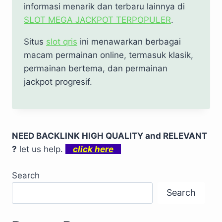
informasi menarik dan terbaru lainnya di
SLOT MEGA JACKPOT TERPOPULER
.
Situs
slot qris
ini menawarkan berbagai
macam permainan online, termasuk klasik,
permainan bertema, dan permainan
jackpot progresif.
NEED BACKLINK HIGH QUALITY and RELEVANT
?
let us help.
click here
Search
Search