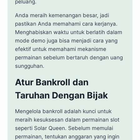
peluang.
Anda meraih kemenangan besar, jadi
pastikan Anda memahami cara kerjanya.
Menghabiskan waktu untuk berlatih dalam
mode demo juga bisa menjadi cara yang
efektif untuk memahami mekanisme
permainan sebelum bertaruh dengan uang
sungguhan.
Atur Bankroll dan
Taruhan Dengan Bijak
Mengelola bankroll adalah kunci untuk
meraih kesuksesan dalam permainan slot
seperti Solar Queen. Sebelum memulai
permainan, tentukan anggaran yang ingin