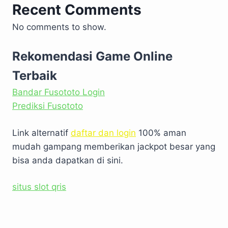
Recent Comments
No comments to show.
Rekomendasi Game Online
Terbaik
Bandar Fusototo Login
Prediksi Fusototo
Link alternatif
daftar dan login
100% aman
mudah gampang memberikan jackpot besar yang
bisa anda dapatkan di sini.
situs slot qris