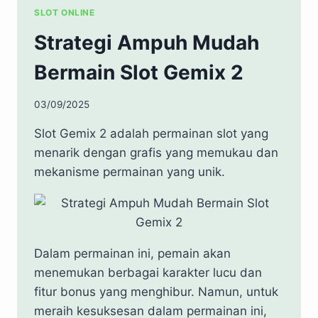
SLOT ONLINE
Strategi Ampuh Mudah
Bermain Slot Gemix 2
03/09/2025
Slot Gemix 2 adalah permainan slot yang
menarik dengan grafis yang memukau dan
mekanisme permainan yang unik.
Dalam permainan ini, pemain akan
menemukan berbagai karakter lucu dan
fitur bonus yang menghibur. Namun, untuk
meraih kesuksesan dalam permainan ini,