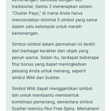
tradisional, Gemix 2 menerapkan sistem
“Cluster Pays,” di mana Anda harus
mencocokkan minimal 5 simbol yang sama
dalam satu kelompok untuk meraih
kemenangan.
Simbol-simbol dalam permainan ini terdiri
dari berbagai karakter dan objek yang
penuh warna. Selain itu, terdapat beberapa
fitur bonus yang dapat meningkatkan
peluang Anda untuk menang, seperti
simbol Wild dan Scatter.
Simbol Wild dapat menggantikan simbol
lain untuk membantu membentuk
kombinasi pemenang, sementara simbol
Scatter memicu fitur Free Spins. Memahami