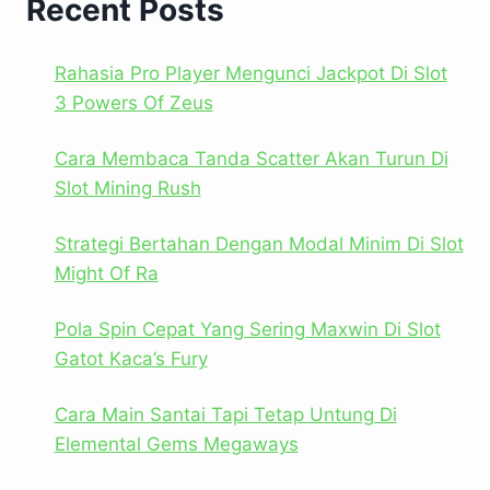
Recent Posts
Rahasia Pro Player Mengunci Jackpot Di Slot
3 Powers Of Zeus
Cara Membaca Tanda Scatter Akan Turun Di
Slot Mining Rush
Strategi Bertahan Dengan Modal Minim Di Slot
Might Of Ra
Pola Spin Cepat Yang Sering Maxwin Di Slot
Gatot Kaca’s Fury
Cara Main Santai Tapi Tetap Untung Di
Elemental Gems Megaways