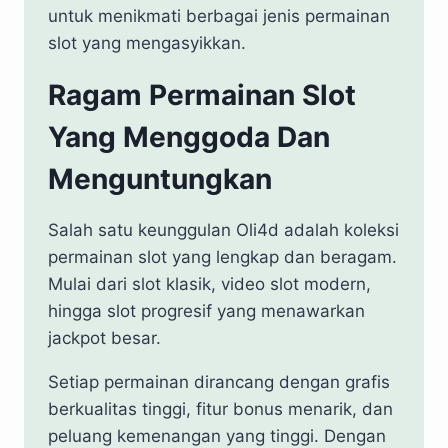
untuk menikmati berbagai jenis permainan
slot yang mengasyikkan.
Ragam Permainan Slot
Yang Menggoda Dan
Menguntungkan
Salah satu keunggulan Oli4d adalah koleksi
permainan slot yang lengkap dan beragam.
Mulai dari slot klasik, video slot modern,
hingga slot progresif yang menawarkan
jackpot besar.
Setiap permainan dirancang dengan grafis
berkualitas tinggi, fitur bonus menarik, dan
peluang kemenangan yang tinggi. Dengan