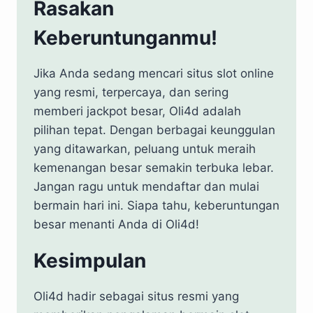
Rasakan
Keberuntunganmu!
Jika Anda sedang mencari situs slot online
yang resmi, terpercaya, dan sering
memberi jackpot besar, Oli4d adalah
pilihan tepat. Dengan berbagai keunggulan
yang ditawarkan, peluang untuk meraih
kemenangan besar semakin terbuka lebar.
Jangan ragu untuk mendaftar dan mulai
bermain hari ini. Siapa tahu, keberuntungan
besar menanti Anda di Oli4d!
Kesimpulan
Oli4d hadir sebagai situs resmi yang