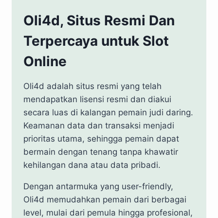
Oli4d, Situs Resmi Dan
Terpercaya untuk Slot
Online
Oli4d adalah situs resmi yang telah
mendapatkan lisensi resmi dan diakui
secara luas di kalangan pemain judi daring.
Keamanan data dan transaksi menjadi
prioritas utama, sehingga pemain dapat
bermain dengan tenang tanpa khawatir
kehilangan dana atau data pribadi.
Dengan antarmuka yang user-friendly,
Oli4d memudahkan pemain dari berbagai
level, mulai dari pemula hingga profesional,