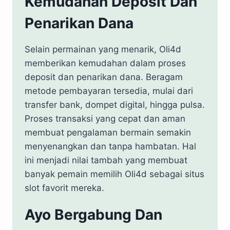
Kemudahan Deposit Dan
Penarikan Dana
Selain permainan yang menarik, Oli4d
memberikan kemudahan dalam proses
deposit dan penarikan dana. Beragam
metode pembayaran tersedia, mulai dari
transfer bank, dompet digital, hingga pulsa.
Proses transaksi yang cepat dan aman
membuat pengalaman bermain semakin
menyenangkan dan tanpa hambatan. Hal
ini menjadi nilai tambah yang membuat
banyak pemain memilih Oli4d sebagai situs
slot favorit mereka.
Ayo Bergabung Dan