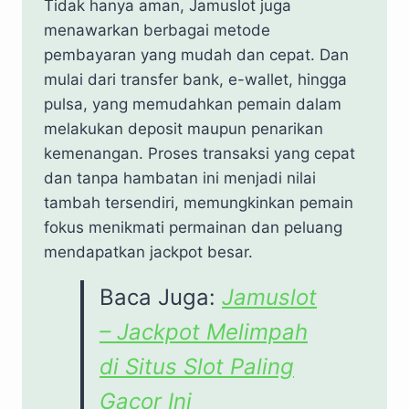
Tidak hanya aman, Jamuslot juga
menawarkan berbagai metode
pembayaran yang mudah dan cepat. Dan
mulai dari transfer bank, e-wallet, hingga
pulsa, yang memudahkan pemain dalam
melakukan deposit maupun penarikan
kemenangan. Proses transaksi yang cepat
dan tanpa hambatan ini menjadi nilai
tambah tersendiri, memungkinkan pemain
fokus menikmati permainan dan peluang
mendapatkan jackpot besar.
Baca Juga:
Jamuslot
– Jackpot Melimpah
di Situs Slot Paling
Gacor Ini