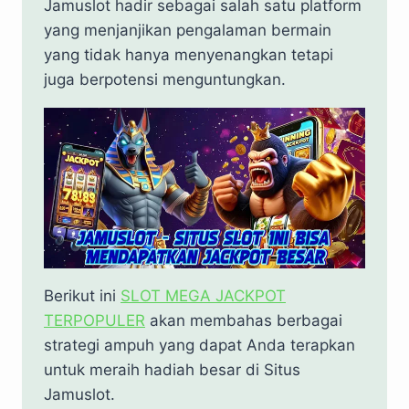
Jamuslot hadir sebagai salah satu platform
yang menjanjikan pengalaman bermain
yang tidak hanya menyenangkan tetapi
juga berpotensi menguntungkan.
Berikut ini
SLOT MEGA JACKPOT
TERPOPULER
akan membahas berbagai
strategi ampuh yang dapat Anda terapkan
untuk meraih hadiah besar di Situs
Jamuslot.