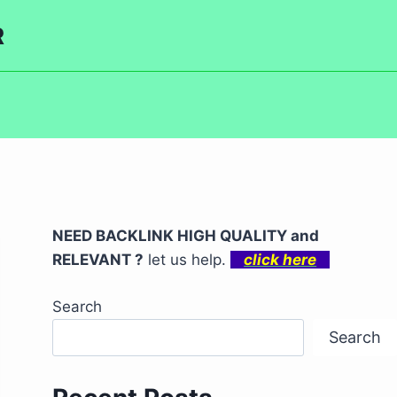
R
NEED BACKLINK HIGH QUALITY and
RELEVANT ?
let us help.
click here
Search
Search