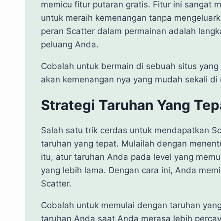
memicu fitur putaran gratis. Fitur ini sang
untuk meraih kemenangan tanpa mengeluark
peran Scatter dalam permainan adalah lang
peluang Anda.
Cobalah untuk bermain di sebuah situs yang
akan kemenangan nya yang mudah sekali di 
Strategi Taruhan Yang Tep
Salah satu trik cerdas untuk mendapatkan S
taruhan yang tepat. Mulailah dengan menent
itu, atur taruhan Anda pada level yang mem
yang lebih lama. Dengan cara ini, Anda mem
Scatter.
Cobalah untuk memulai dengan taruhan yang 
taruhan Anda saat Anda merasa lebih percay