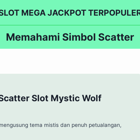
SLOT MEGA JACKPOT TERPOPULE
Memahami Simbol Scatter
catter Slot Mystic Wolf
g mengusung tema mistis dan penuh petualangan,