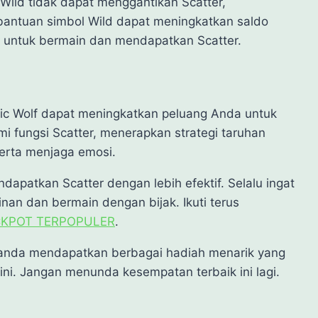
ld tidak dapat menggantikan Scatter,
ntuan simbol Wild dapat meningkatkan saldo
 untuk bermain dan mendapatkan Scatter.
ic Wolf dapat meningkatkan peluang Anda untuk
fungsi Scatter, menerapkan strategi taruhan
serta menjaga emosi.
patkan Scatter dengan lebih efektif. Selalu ingat
an dan bermain dengan bijak. Ikuti terus
CKPOT TERPOPULER
.
 anda mendapatkan berbagai hadiah menarik yang
 ini. Jangan menunda kesempatan terbaik ini lagi.