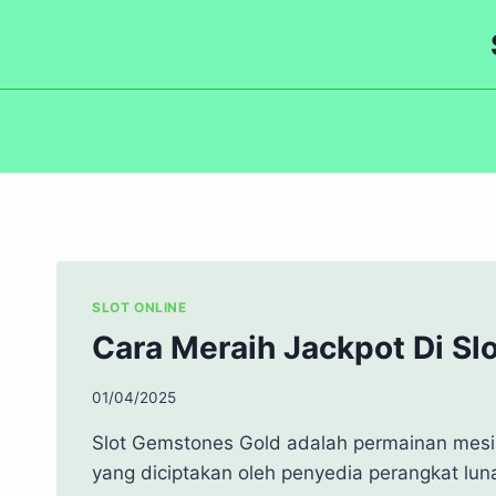
Skip
to
content
SLOT ONLINE
Cara Meraih Jackpot Di S
01/04/2025
Slot Gemstones Gold adalah permainan mesi
yang diciptakan oleh penyedia perangkat lun