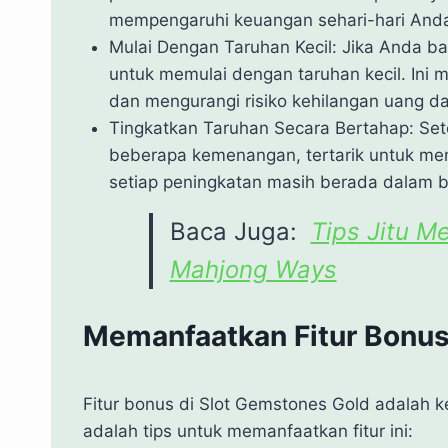
mempengaruhi keuangan sehari-hari And
Mulai Dengan Taruhan Kecil: Jika Anda b
untuk memulai dengan taruhan kecil. I
dan mengurangi risiko kehilangan uang da
Tingkatkan Taruhan Secara Bertahap: Set
beberapa kemenangan, tertarik untuk meni
setiap peningkatan masih berada dalam 
Baca Juga:
Tips Jitu M
Mahjong Ways
Memanfaatkan Fitur Bonu
Fitur bonus di Slot Gemstones Gold adalah 
adalah tips untuk memanfaatkan fitur ini: