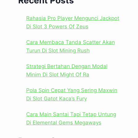
Recent Posts
Rahasia Pro Player Mengunci Jackpot
Di Slot 3 Powers Of Zeus
Cara Membaca Tanda Scatter Akan
Turun Di Slot Mining Rush
Strategi Bertahan Dengan Modal
Minim Di Slot Might Of Ra
Pola Spin Cepat Yang Sering Maxwin
Di Slot Gatot Kaca’s Fury
Cara Main Santai Tapi Tetap Untung
Di Elemental Gems Megaways