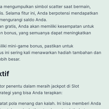
a mengumpulkan simbol scatter saat bermain,
tis. Selama fitur ini, Anda berpotensi mendapatkan
mengurangi saldo Anda.
an gratis, Anda akan memiliki kesempatan untuk
an bonus, yang semuanya dapat meningkatkan
iliki mini-game bonus, pastikan untuk
s ini sering kali menawarkan hadiah tambahan dan
bih besar.
tif
tor penentu dalam meraih jackpot di Slot
rategi yang bisa Anda terapkan:
atat pola menang dan kalah. Ini bisa memberi Anda