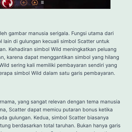
oleh gambar manusia serigala. Fungsi utama dari
lain di gulungan kecuali simbol Scatter untuk
. Kehadiran simbol Wild meningkatkan peluang
, karena dapat menggantikan simbol yang hilang
Wild sering kali memiliki pembayaran sendiri yang
berapa simbol Wild dalam satu garis pembayaran.
purnama, yang sangat relevan dengan tema manusia
tama, Scatter dapat memicu putaran bonus ketika
pada gulungan. Kedua, simbol Scatter biasanya
tung berdasarkan total taruhan. Bukan hanya garis