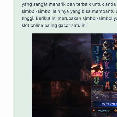
yang sangat menarik dan terbaik untuk anda m
simbol-simbol lain nya yang bisa membantu
tinggi. Berikut ini merupakan simbol-simbol
slot online paling gacor satu ini: