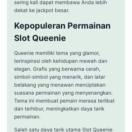
sering kali dapat membawa Anda lebih
dekat ke jackpot besar.
Kepopuleran Permainan
Slot Queenie
Queenie memiliki tema yang glamor,
terinspirasi oleh kehidupan mewah dan
elegan. Grafis yang berwarna cerah,
simbol-simbol yang menarik, dan latar
belakang yang menawan menciptakan
suasana permainan yang menyenangkan.
Tema ini membuat pemain merasa terlibat
dan terhibur, meningkatkan daya tarik
permainan.
Salah satu daya tarik utama Slot Queenie