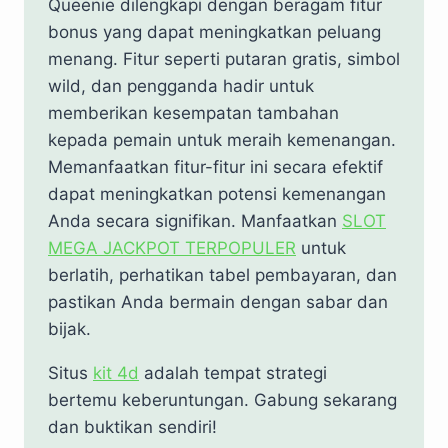
Queenie dilengkapi dengan beragam fitur
bonus yang dapat meningkatkan peluang
menang. Fitur seperti putaran gratis, simbol
wild, dan pengganda hadir untuk
memberikan kesempatan tambahan
kepada pemain untuk meraih kemenangan.
Memanfaatkan fitur-fitur ini secara efektif
dapat meningkatkan potensi kemenangan
Anda secara signifikan. Manfaatkan
SLOT
MEGA JACKPOT TERPOPULER
untuk
berlatih, perhatikan tabel pembayaran, dan
pastikan Anda bermain dengan sabar dan
bijak.
Situs
kit 4d
adalah tempat strategi
bertemu keberuntungan. Gabung sekarang
dan buktikan sendiri!