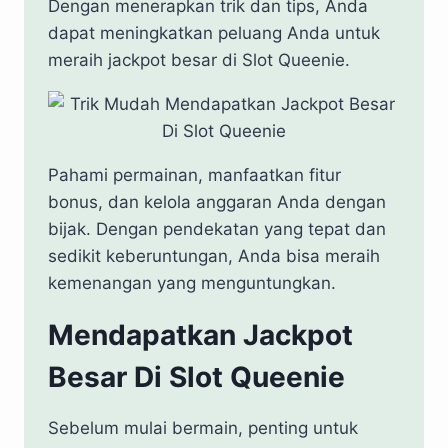
Dengan menerapkan trik dan tips, Anda
dapat meningkatkan peluang Anda untuk
meraih jackpot besar di Slot Queenie.
Pahami permainan, manfaatkan fitur
bonus, dan kelola anggaran Anda dengan
bijak. Dengan pendekatan yang tepat dan
sedikit keberuntungan, Anda bisa meraih
kemenangan yang menguntungkan.
Mendapatkan Jackpot
Besar Di Slot Queenie
Sebelum mulai bermain, penting untuk