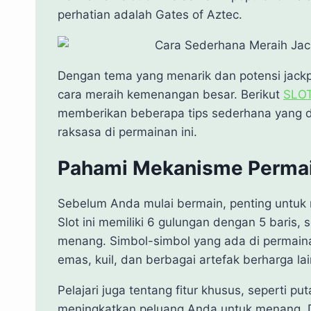
perhatian adalah Gates of Aztec.
Dengan tema yang menarik dan potensi jackp
cara meraih kemenangan besar. Berikut
SLO
memberikan beberapa tips sederhana yang 
raksasa di permainan ini.
Pahami Mekanisme Perma
Sebelum Anda mulai bermain, penting untu
Slot ini memiliki 6 gulungan dengan 5 baris
menang. Simbol-simbol yang ada di permainan 
emas, kuil, dan berbagai artefak berharga la
Pelajari juga tentang fitur khusus, seperti pu
meningkatkan peluang Anda untuk menang. 