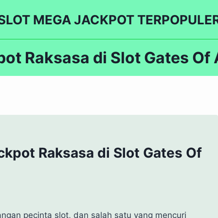
SLOT MEGA JACKPOT TERPOPULE
ot Raksasa di Slot Gates Of
kpot Raksasa di Slot Gates Of
angan pecinta slot, dan salah satu yang mencuri