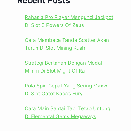
Recent Posts
Rahasia Pro Player Mengunci Jackpot
Di Slot 3 Powers Of Zeus
Cara Membaca Tanda Scatter Akan
Turun Di Slot Mining Rush
Strategi Bertahan Dengan Modal
Minim Di Slot Might Of Ra
Pola Spin Cepat Yang Sering Maxwin
Di Slot Gatot Kaca’s Fury
Cara Main Santai Tapi Tetap Untung
Di Elemental Gems Megaways