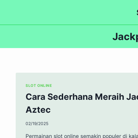
Skip
to
content
Jackp
SLOT ONLINE
Cara Sederhana Meraih Jac
Aztec
02/19/2025
Permainan slot online semakin populer di kal