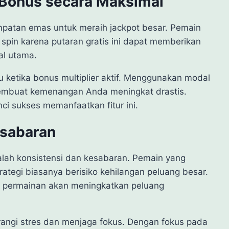
 Bonus secara Maksimal
empatan emas untuk meraih jackpot besar. Pemain
 spin karena putaran gratis ini dapat memberikan
al utama.
 ketika bonus multiplier aktif. Menggunakan modal
membuat kemenangan Anda meningkat drastis.
ci sukses memanfaatkan fitur ini.
esabaran
dalah konsistensi dan kesabaran. Pemain yang
trategi biasanya berisiko kehilangan peluang besar.
a permainan akan meningkatkan peluang
angi stres dan menjaga fokus. Dengan fokus pada