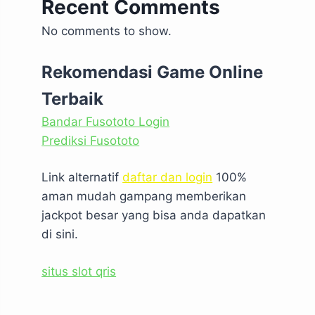
Recent Comments
No comments to show.
Rekomendasi Game Online
Terbaik
Bandar Fusototo Login
Prediksi Fusototo
Link alternatif
daftar dan login
100%
aman mudah gampang memberikan
jackpot besar yang bisa anda dapatkan
di sini.
situs slot qris