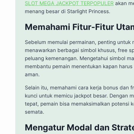
SLOT MEGA JACKPOT TERPOPULER
akan me
menang besar di Starlight Princess.
Memahami Fitur-Fitur Utam
Sebelum memulai permainan, penting untuk m
menawarkan berbagai simbol khusus, free sp
peluang kemenangan. Mengetahui simbol ma
membantu pemain menentukan kapan harus be
aman.
Selain itu, memahami cara kerja bonus dan free
kunci untuk memicu jackpot besar. Dengan m
tepat, pemain bisa memaksimalkan potensi
semata.
Mengatur Modal dan Strat