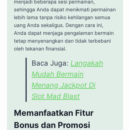
menjadi beberapa sesi permainan,
sehingga Anda dapat menikmati permainan
lebih lama tanpa risiko kehilangan semua
uang Anda sekaligus. Dengan cara ini,
Anda dapat menjaga pengalaman bermain
tetap menyenangkan dan tidak terbebani
oleh tekanan finansial.
Baca Juga:
Langakah
Mudah Bermain
Menang Jackpot Di
Slot Mad Blast
Memanfaatkan Fitur
Bonus dan Promosi