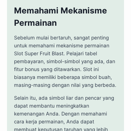
Memahami Mekanisme
Permainan
Sebelum mulai bertaruh, sangat penting
untuk memahami mekanisme permainan
Slot Super Fruit Blast. Pelajari tabel
pembayaran, simbol-simbol yang ada, dan
fitur bonus yang ditawarkan. Slot ini
biasanya memiliki beberapa simbol buah,
masing-masing dengan nilai yang berbeda.
Selain itu, ada simbol liar dan pencar yang
dapat membantu meningkatkan
kemenangan Anda. Dengan memahami
cara kerja permainan, Anda dapat
membuat keputusan taruhan yang lebih