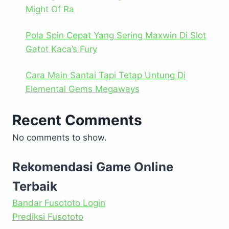
Might Of Ra
Pola Spin Cepat Yang Sering Maxwin Di Slot
Gatot Kaca’s Fury
Cara Main Santai Tapi Tetap Untung Di
Elemental Gems Megaways
Recent Comments
No comments to show.
Rekomendasi Game Online
Terbaik
Bandar Fusototo Login
Prediksi Fusototo