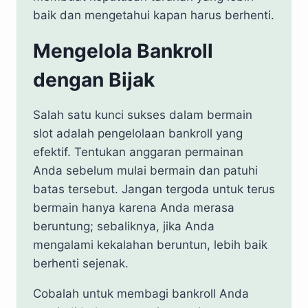
baik dan mengetahui kapan harus berhenti.
Mengelola Bankroll
dengan Bijak
Salah satu kunci sukses dalam bermain
slot adalah pengelolaan bankroll yang
efektif. Tentukan anggaran permainan
Anda sebelum mulai bermain dan patuhi
batas tersebut. Jangan tergoda untuk terus
bermain hanya karena Anda merasa
beruntung; sebaliknya, jika Anda
mengalami kekalahan beruntun, lebih baik
berhenti sejenak.
Cobalah untuk membagi bankroll Anda