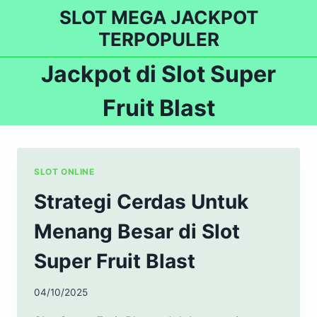
Skip
SLOT MEGA JACKPOT
to
TERPOPULER
content
Jackpot di Slot Super
Fruit Blast
SLOT ONLINE
Strategi Cerdas Untuk
Menang Besar di Slot
Super Fruit Blast
04/10/2025