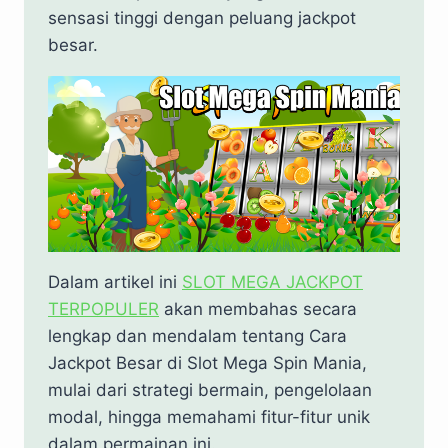
sensasi tinggi dengan peluang jackpot
besar.
Dalam artikel ini
SLOT MEGA JACKPOT
TERPOPULER
akan membahas secara
lengkap dan mendalam tentang Cara
Jackpot Besar di Slot Mega Spin Mania,
mulai dari strategi bermain, pengelolaan
modal, hingga memahami fitur-fitur unik
dalam permainan ini.